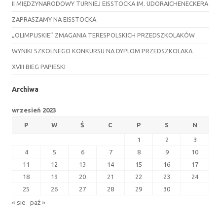
II MIĘDZYNARODOWY TURNIEJ EISSTOCKA IM. UDORAICHENECKERA
ZAPRASZAMY NA EISSTOCKA
„OLIMPIJSKIE” ZMAGANIA TERESPOLSKICH PRZEDSZKOLAKÓW
WYNIKI SZKOLNEGO KONKURSU NA DYPLOM PRZEDSZKOLAKA
XVIII BIEG PAPIESKI
Archiwa
wrzesień 2023
P
W
Ś
C
P
S
N
1
2
3
4
5
6
7
8
9
10
11
12
13
14
15
16
17
18
19
20
21
22
23
24
25
26
27
28
29
30
« sie
paź »