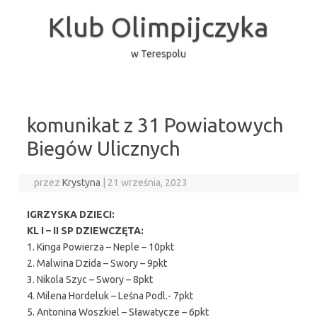
Przejdź
do
Klub Olimpijczyka
treści
w Terespolu
komunikat z 31 Powiatowych
Biegów Ulicznych
przez
Krystyna
|
21 września, 2023
IGRZYSKA DZIECI:
KL I – II SP DZIEWCZĘTA:
1. Kinga Powierza – Neple – 10pkt
2. Malwina Dzida – Swory – 9pkt
3. Nikola Szyc – Swory – 8pkt
4. Milena Hordeluk – Leśna Podl.- 7pkt
5. Antonina Woszkiel – Sławatycze – 6pkt