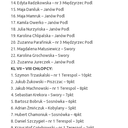
14. Edyta Radzikowska – nr 3 Międzyrzec Podl
15. Maja Daniluk – Janów Podl
16. Maja Mamruk – Janów Podl
17. Kamila Owerko – Janów Podl
18. Julia Nurzyńska – Janów Podl
19. Karolina Chlipalska – Janów Podl
20. Zuzanna Parafiniuk – nr 3 Międzyrzec Podl
21. Magdalena Matusiewicz – Swory
22. Karolina Grochowska – Swory
23. Zuzanna Jureczek – Janów Podl
KL VII – VIII CHŁOPCY:
1. Szymon Trzaskalski – nr 1 Terespol – 10pkt
2. Jukub Żukowski – Piszczac – 9pkt
3. Jakub Machnowski – nr 1 Terespol – 8pkt
4. Sebastian Krekora – Swory – 7pkt
5. Bartosz Bobruk – Sosnówka – 6pkt
6. Adrian Żmińczuk – Kobylany – 5pkt
7. Hubert Chamoniuk – Sosnówka – 4pkt
8. Daniel Szczygieł – nr 1 Terespol – 3pkt
9. Krzysztof Gołębiowski – nr 1 Terespol – 2pkt