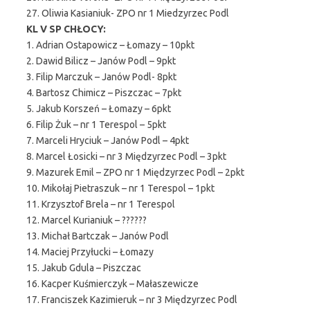
27. Oliwia Kasianiuk- ZPO nr 1 Miedzyrzec Podl
KL V SP CHŁOCY:
1. Adrian Ostapowicz – Łomazy – 10pkt
2. Dawid Bilicz – Janów Podl – 9pkt
3. Filip Marczuk – Janów Podl- 8pkt
4. Bartosz Chimicz – Piszczac – 7pkt
5. Jakub Korszeń – Łomazy – 6pkt
6. Filip Żuk – nr 1 Terespol – 5pkt
7. Marceli Hryciuk – Janów Podl – 4pkt
8. Marcel Łosicki – nr 3 Międzyrzec Podl – 3pkt
9. Mazurek Emil – ZPO nr 1 Międzyrzec Podl – 2pkt
10. Mikołaj Pietraszuk – nr 1 Terespol – 1pkt
11. Krzysztof Brela – nr 1 Terespol
12. Marcel Kurianiuk – ??????
13. Michał Bartczak – Janów Podl
14. Maciej Przyłucki – Łomazy
15. Jakub Gdula – Piszczac
16. Kacper Kuśmierczyk – Małaszewicze
17. Franciszek Kazimieruk – nr 3 Międzyrzec Podl