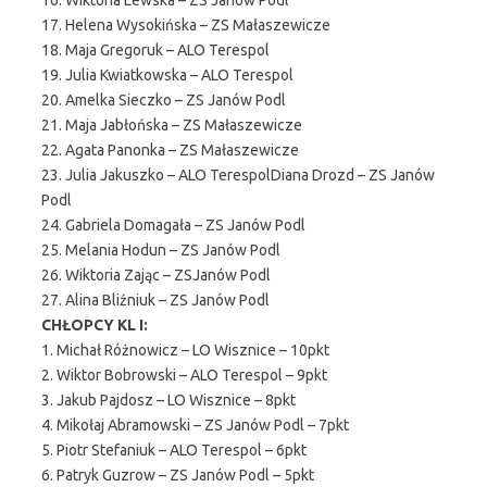
16. Wiktoria Lewska – ZS Janów Podl
17. Helena Wysokińska – ZS Małaszewicze
18. Maja Gregoruk – ALO Terespol
19. Julia Kwiatkowska – ALO Terespol
20. Amelka Sieczko – ZS Janów Podl
21. Maja Jabłońska – ZS Małaszewicze
22. Agata Panonka – ZS Małaszewicze
23. Julia Jakuszko – ALO TerespolDiana Drozd – ZS Janów
Podl
24. Gabriela Domagała – ZS Janów Podl
25. Melania Hodun – ZS Janów Podl
26. Wiktoria Zając – ZSJanów Podl
27. Alina Bliźniuk – ZS Janów Podl
CHŁOPCY KL I:
1. Michał Różnowicz – LO Wisznice – 10pkt
2. Wiktor Bobrowski – ALO Terespol – 9pkt
3. Jakub Pajdosz – LO Wisznice – 8pkt
4. Mikołaj Abramowski – ZS Janów Podl – 7pkt
5. Piotr Stefaniuk – ALO Terespol – 6pkt
6. Patryk Guzrow – ZS Janów Podl – 5pkt