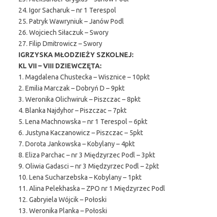
24. Igor Sacharuk – nr 1 Terespol
25. Patryk Wawryniuk – Janów Podl
26. Wojciech Siłaczuk – Swory
27. Filip Dmitrowicz – Swory
IGRZYSKA MŁODZIEŻY SZKOLNEJ:
KL VII – VIII DZIEWCZĘTA:
1. Magdalena Chustecka – Wisznice – 10pkt
2. Emilia Marczak – Dobryń D – 9pkt
3. Weronika Olichwiruk – Piszczac – 8pkt
4. Blanka Najdyhor – Piszczac – 7pkt
5. Lena Machnowska – nr 1 Terespol – 6pkt
6. Justyna Kaczanowicz – Piszczac – 5pkt
7. Dorota Jankowska – Kobylany – 4pkt
8. Eliza Parchac – nr 3 Międzyrzec Podl – 3pkt
9. Oliwia Gadasci – nr 3 Międzyrzec Podl – 2pkt
10. Lena Sucharzebska – Kobylany – 1pkt
11. Alina Pelekhaska – ZPO nr 1 Międzyrzec Podl
12. Gabryiela Wójcik – Połoski
13. Weronika Planka – Połoski