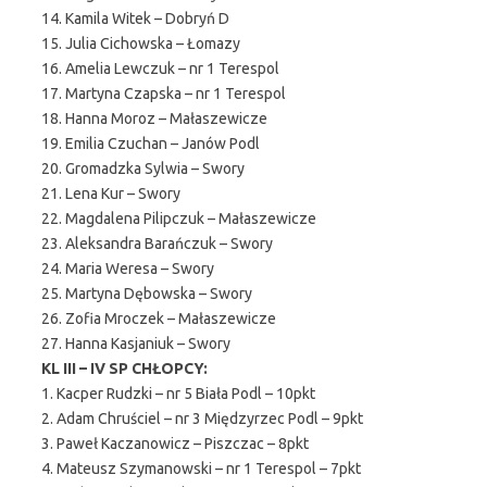
14. Kamila Witek – Dobryń D
15. Julia Cichowska – Łomazy
16. Amelia Lewczuk – nr 1 Terespol
17. Martyna Czapska – nr 1 Terespol
18. Hanna Moroz – Małaszewicze
19. Emilia Czuchan – Janów Podl
20. Gromadzka Sylwia – Swory
21. Lena Kur – Swory
22. Magdalena Pilipczuk – Małaszewicze
23. Aleksandra Barańczuk – Swory
24. Maria Weresa – Swory
25. Martyna Dębowska – Swory
26. Zofia Mroczek – Małaszewicze
27. Hanna Kasjaniuk – Swory
KL III – IV SP CHŁOPCY:
1. Kacper Rudzki – nr 5 Biała Podl – 10pkt
2. Adam Chruściel – nr 3 Międzyrzec Podl – 9pkt
3. Paweł Kaczanowicz – Piszczac – 8pkt
4. Mateusz Szymanowski – nr 1 Terespol – 7pkt