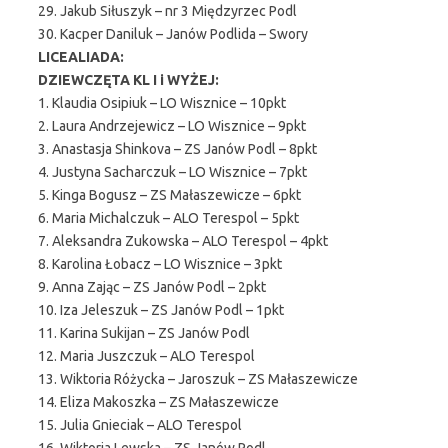
29. Jakub Siłuszyk – nr 3 Międzyrzec Podl
30. Kacper Daniluk – Janów Podlida – Swory
LICEALIADA:
DZIEWCZĘTA KL I i WYŻEJ:
1. Klaudia Osipiuk – LO Wisznice – 10pkt
2. Laura Andrzejewicz – LO Wisznice – 9pkt
3. Anastasja Shinkova – ZS Janów Podl – 8pkt
4. Justyna Sacharczuk – LO Wisznice – 7pkt
5. Kinga Bogusz – ZS Małaszewicze – 6pkt
6. Maria Michalczuk – ALO Terespol – 5pkt
7. Aleksandra Zukowska – ALO Terespol – 4pkt
8. Karolina Łobacz – LO Wisznice – 3pkt
9. Anna Zając – ZS Janów Podl – 2pkt
10. Iza Jeleszuk – ZS Janów Podl – 1pkt
11. Karina Sukijan – ZS Janów Podl
12. Maria Juszczuk – ALO Terespol
13. Wiktoria Różycka – Jaroszuk – ZS Małaszewicze
14. Eliza Makoszka – ZS Małaszewicze
15. Julia Gnieciak – ALO Terespol