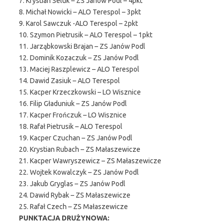
7. Krystian Seluk – ZS Janów Podl – 4pkt
8. Michał Nowicki – ALO Terespol – 3pkt
9. Karol Sawczuk -ALO Terespol – 2pkt
10. Szymon Pietrusik – ALO Terespol – 1pkt
11. Jarząbkowski Brajan – ZS Janów Podl
12. Dominik Kozaczuk – ZS Janów Podl
13. Maciej Raszplewicz – ALO Terespol
14. Dawid Zasiuk – ALO Terespol
15. Kacper Krzeczkowski – LO Wisznice
16. Filip Gładuniuk – ZS Janów Podl
17. Kacper Frończuk – LO Wisznice
18. Rafał Pietrusik – ALO Terespol
19. Kacper Czuchan – ZS Janów Podl
20. Krystian Rubach – ZS Małaszewicze
21. Kacper Wawryszewicz – ZS Małaszewicze
22. Wojtek Kowalczyk – ZS Janów Podl
23. Jakub Gryglas – ZS Janów Podl
24. Dawid Rybak – ZS Małaszewicze
25. Rafał Czech – ZS Małaszewicze
PUNKTACJA DRUŻYNOWA: