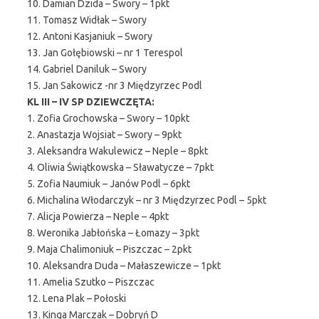
10. Damian Dzida – Swory – 1pkt
11. Tomasz Widłak – Swory
12. Antoni Kasjaniuk – Swory
13. Jan Gołębiowski – nr 1 Terespol
14. Gabriel Daniluk – Swory
15. Jan Sakowicz -nr 3 Międzyrzec Podl
KL III – IV SP DZIEWCZĘTA:
1. Zofia Grochowska – Swory – 10pkt
2. Anastazja Wojsiat – Swory – 9pkt
3. Aleksandra Wakulewicz – Neple – 8pkt
4. Oliwia Świątkowska – Sławatycze – 7pkt
5. Zofia Naumiuk – Janów Podl – 6pkt
6. Michalina Włodarczyk – nr 3 Międzyrzec Podl – 5pkt
7. Alicja Powierza – Neple – 4pkt
8. Weronika Jabłońska – Łomazy – 3pkt
9. Maja Chalimoniuk – Piszczac – 2pkt
10. Aleksandra Duda – Małaszewicze – 1pkt
11. Amelia Szutko – Piszczac
12. Lena Plak – Połoski
13. Kinga Marczak – Dobryń D