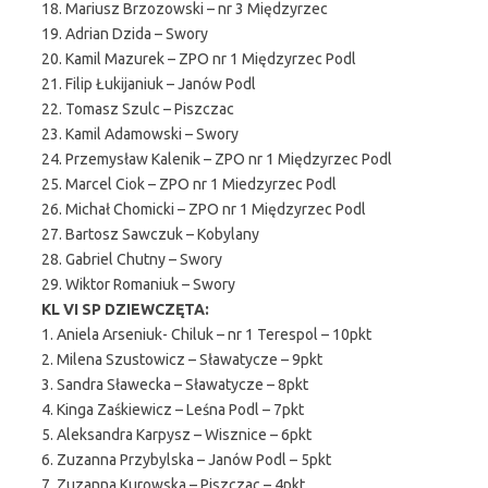
18. Mariusz Brzozowski – nr 3 Międzyrzec
19. Adrian Dzida – Swory
20. Kamil Mazurek – ZPO nr 1 Międzyrzec Podl
21. Filip Łukijaniuk – Janów Podl
22. Tomasz Szulc – Piszczac
23. Kamil Adamowski – Swory
24. Przemysław Kalenik – ZPO nr 1 Międzyrzec Podl
25. Marcel Ciok – ZPO nr 1 Miedzyrzec Podl
26. Michał Chomicki – ZPO nr 1 Międzyrzec Podl
27. Bartosz Sawczuk – Kobylany
28. Gabriel Chutny – Swory
29. Wiktor Romaniuk – Swory
KL VI SP DZIEWCZĘTA:
1. Aniela Arseniuk- Chiluk – nr 1 Terespol – 10pkt
2. Milena Szustowicz – Sławatycze – 9pkt
3. Sandra Sławecka – Sławatycze – 8pkt
4. Kinga Zaśkiewicz – Leśna Podl – 7pkt
5. Aleksandra Karpysz – Wisznice – 6pkt
6. Zuzanna Przybylska – Janów Podl – 5pkt
7. Zuzanna Kurowska – Piszczac – 4pkt