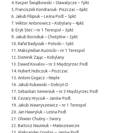
4. Kacper Świątkowski – Sławatycze – 7pkt
5. Franciszek Kondraciuk- Piszczac – 6pkt
6. Jakub Filipiuk – Leśna Podl – 5pkt
7. Wiktor Antonowicz – Kobylany – 4pkt
8. Eryk Steć – nr 1 Terespol – 3pkt
9. Jakub Borodiuk – Chotyłów – 2pkt
10. Rafał Badysiak – Połoski – 1pkt
11. Maksymilian Kuźnicki – nr 1 Terespol
12. Dominik Zając – Kobylany
13. Dawid Kovalov – nr 3 Międzyrzec Podl
14. Hubert Hubczuk – Piszczac
15. Antoni Gogacz – Neple
16. Jakub Kukawski – Dobryń D
17. Sebastian Semeniuk – nr 3 Międzyrzec Podl
18. Cezary Hryciuk – Janów Podl
19. Jakub Wawryszewicz – nr 1 Terespol
20. Jan Hawryluk – Leśna Podl
21. Oliwier Chutny – Swory
22. Bartosz Naumiuk – Małaszewicze
23. Aleksander Gryglas – Janów Podl