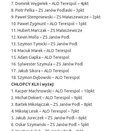
7. Dominik Węgiełek – ALO Terespol – 4pkt
8. Piotr Pelka – ZS Janów Podlaski – 3pkt
9. Paweł Stempniewski – ZS Małaszewicze – 2pkt
10. Paweł Zygmunt – ALO Terespol – 1pkt
11. Hubert Marczak – ZS Małaszewicze
12. Kevin Mollo – ZS Janów Podl
13. Szymon Tymicki – ZS Janów Podl
14. Maciuk Marek – ALO Terespol
15. Adam Ciapka – ALO Terespol
16. Sylwester Szymula – ZS Janów Podl
17. Jakub Sikora – ALO Terespol
18. Szymon Dębowski – ALO Terespol
CHŁOPCY KLII i wyżej:
1. Kacper Machnowski – ALO Terespol – 10pkt
2. Michał Dekiert – ALO Terespol – 9pkt
3. Bartek Mikołajczak – ZS Janów Podl – 8pkt
4. Mikołaj Lesik – ALO Terespol – 7pkt
5. Jakub Jureczek – ZS Janów Podl – 6pkt
6. Oskar Szymański – ZS Janów Podl – 5pkt