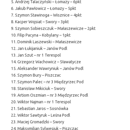
5. Andrzej Talaczyński – Łomazy – 6pkt
6. Jakub Pawłowicz – Łomazy – 5pkt
7. Szymon Stawinoga – Wisznice – 4pkt
8. Kacper Wojsiat – Swory – 3pkt
9. Szymon Sobieszczuk – Małaszewicze – 2pkt
10. Filip Pacyna – Kobylany – 1pkt
11. Dominik Laszewski – Małaszewicze
12. Jan Łukijaniuk – Janów Podl
13. Jan Szut – nr 1 Terespol
14. Grzegorz Wachowicz – Sławatycze
15. Aleksander Wawryniuk – Janów Podl
16. Szymon Bury – Piszczac
17. Szymon Palec – nr 3 Międzyrzec Pod
18. Stanisław Mikiciuk – Swory
19. Artiom Oszmian – nr 3 Międzyrzec Podl
20. Wiktor Najman – nr 1 Terespol
21. Sebastian Jaros – Sosnówka
22. Wiktor Sawtyruk – Leśna Podl
23. Maciej Gromadzki – Swory
24. Maksymilian Sylwesiuk – Piszczac