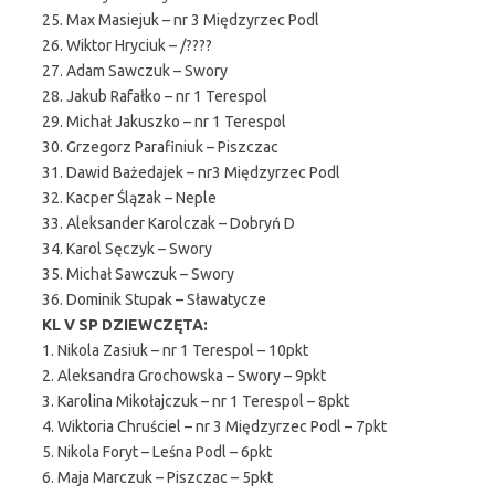
25. Max Masiejuk – nr 3 Międzyrzec Podl
26. Wiktor Hryciuk – /????
27. Adam Sawczuk – Swory
28. Jakub Rafałko – nr 1 Terespol
29. Michał Jakuszko – nr 1 Terespol
30. Grzegorz Parafiniuk – Piszczac
31. Dawid Bażedajek – nr3 Międzyrzec Podl
32. Kacper Ślązak – Neple
33. Aleksander Karolczak – Dobryń D
34. Karol Sęczyk – Swory
35. Michał Sawczuk – Swory
36. Dominik Stupak – Sławatycze
KL V SP DZIEWCZĘTA:
1. Nikola Zasiuk – nr 1 Terespol – 10pkt
2. Aleksandra Grochowska – Swory – 9pkt
3. Karolina Mikołajczuk – nr 1 Terespol – 8pkt
4. Wiktoria Chruściel – nr 3 Międzyrzec Podl – 7pkt
5. Nikola Foryt – Leśna Podl – 6pkt
6. Maja Marczuk – Piszczac – 5pkt