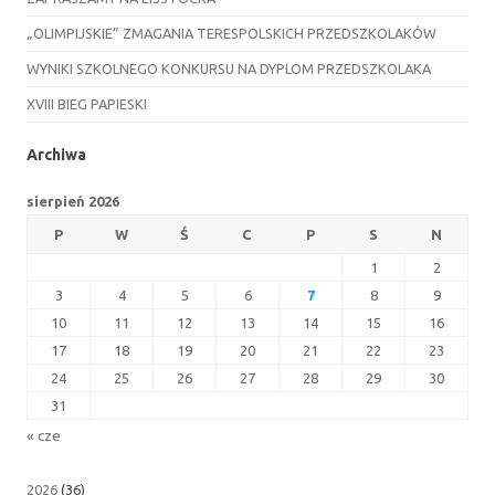
„OLIMPIJSKIE” ZMAGANIA TERESPOLSKICH PRZEDSZKOLAKÓW
WYNIKI SZKOLNEGO KONKURSU NA DYPLOM PRZEDSZKOLAKA
XVIII BIEG PAPIESKI
Archiwa
sierpień 2026
P
W
Ś
C
P
S
N
1
2
3
4
5
6
7
8
9
10
11
12
13
14
15
16
17
18
19
20
21
22
23
24
25
26
27
28
29
30
31
« cze
2026
(36)