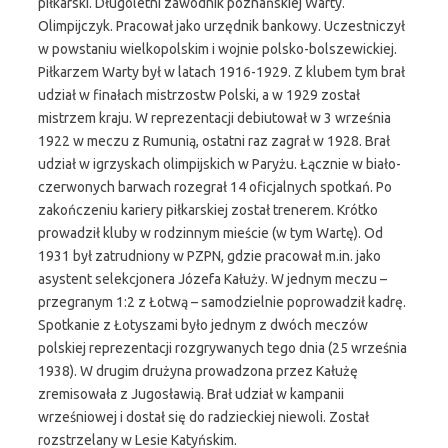
piłkarski. Długoletni zawodnik poznańskiej Warty.
Olimpijczyk. Pracował jako urzędnik bankowy. Uczestniczył
w powstaniu wielkopolskim i wojnie polsko-bolszewickiej.
Piłkarzem Warty był w latach 1916-1929. Z klubem tym brał
udział w finałach mistrzostw Polski, a w 1929 został
mistrzem kraju. W reprezentacji debiutował w 3 września
1922 w meczu z Rumunią, ostatni raz zagrał w 1928. Brał
udział w igrzyskach olimpijskich w Paryżu. Łącznie w biało-
czerwonych barwach rozegrał 14 oficjalnych spotkań. Po
zakończeniu kariery piłkarskiej został trenerem. Krótko
prowadził kluby w rodzinnym mieście (w tym Wartę). Od
1931 był zatrudniony w PZPN, gdzie pracował m.in. jako
asystent selekcjonera Józefa Kałuży. W jednym meczu –
przegranym 1:2 z Łotwą – samodzielnie poprowadził kadrę.
Spotkanie z Łotyszami było jednym z dwóch meczów
polskiej reprezentacji rozgrywanych tego dnia (25 września
1938). W drugim drużyna prowadzona przez Kałużę
zremisowała z Jugosławią. Brał udział w kampanii
wrześniowej i dostał się do radzieckiej niewoli. Został
rozstrzelany w Lesie Katyńskim.