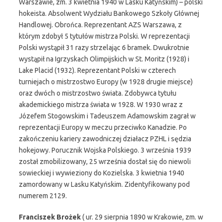
Warszawie, zm. 3 kwietnia 1940 w Lasku Katyńskim) – polski
hokeista. Absolwent Wydziału Bankowego Szkoły Głównej
Handlowej. Obrońca. Reprezentant AZS Warszawa, z
którym zdobył 5 tytułów mistrza Polski. W reprezentacji
Polski wystąpił 31 razy strzelając 6 bramek. Dwukrotnie
wystąpił na Igrzyskach Olimpijskich w St. Moritz (1928) i
Lake Placid (1932). Reprezentant Polski w czterech
turniejach o mistrzostwo Europy (w 1928 drugie miejsce)
oraz dwóch o mistrzostwo świata. Zdobywca tytułu
akademickiego mistrza świata w 1928. W 1930 wraz z
Józefem Stogowskim i Tadeuszem Adamowskim zagrał w
reprezentacji Europy w meczu przeciwko Kanadzie. Po
zakończeniu kariery zawodniczej działacz PZHL i sędzia
hokejowy. Porucznik Wojska Polskiego. 3 września 1939
został zmobilizowany, 25 września dostał się do niewoli
sowieckiej i wywieziony do Kozielska. 3 kwietnia 1940
zamordowany w Lasku Katyńskim. Zidentyfikowany pod
numerem 2129.
Franciszek Brożek
( ur. 29 sierpnia 1890 w Krakowie, zm. w