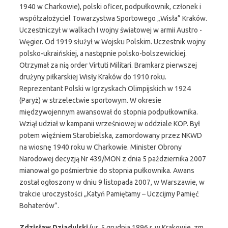
1940 w Charkowie), polski oficer, podpułkownik, członek i
współzałożyciel Towarzystwa Sportowego „Wisła” Kraków.
Uczestniczył w walkach I wojny światowej w armii Austro -
Węgier. Od 1919 służył w Wojsku Polskim. Uczestnik wojny
polsko-ukraińskiej, a następnie polsko-bolszewickiej.
Otrzymał za nią order Virtuti Militari. Bramkarz pierwszej
drużyny piłkarskiej Wisły Kraków do 1910 roku.
Reprezentant Polski w Igrzyskach Olimpijskich w 1924
(Paryż) w strzelectwie sportowym. W okresie
międzywojennym awansował do stopnia podpułkownika.
Wziął udział w kampanii wrześniowej w oddziale KOP. Był
potem więźniem Starobielska, zamordowany przez NKWD
na wiosnę 1940 roku w Charkowie. Minister Obrony
Narodowej decyzją Nr 439/MON z dnia 5 października 2007
mianował go pośmiertnie do stopnia pułkownika. Awans
został ogłoszony w dniu 9 listopada 2007, w Warszawie, w
trakcie uroczystości „Katyń Pamiętamy – Uczcijmy Pamięć
Bohaterów”.
Zdzisław Dziadulski
(ur. 5 grudnia 1896 r. w Krakowie, zm.