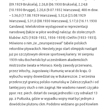
(09.1929 Bruksela), 2.26,8 (06.1930 Bruksela), 2.24,8
(10.1930 Brugge), 2.20,6 (9.07.1932 Warszawa); 400 m dow.
– 5.36,0 (17.08.1929 Warszawa), 5.32,6 (25.08.1929
Warszawa), 5.31,0 (08.1930 Warszawa), 5.17,0 (16.11.1930
Gandawa). Wielokrotnie występował w reprezentacji
narodowej (także w piłce wodnej) należąc do stołecznych
klubów: AZS (1928-1932, 1936-1939) i Delfin (1933-1935).
Mówiono o nim ,że „zeuropeizował” tabele polskich
rekordów pływackich. Niestety jego start olimpijski nastąpił
już po szczytowym okresie sportowej kariery. W sierpniu
1939 roku Bocheński był uczestnikiem akademickich
mistrzostw świata w Monaco. Kiedy zawody przerwano,
przez Włochy, Jugosławię i Rumunię wracał do kraju. O
wybuchu wojny dowiedział się w Bukareszcie. 2 września
przekroczył granicę polsko-rumuńską w Zaleszczykach i od
tamtej pory słuch o nim zaginął. Nie wiadomo nawet czy jako
ppor. rez. piech. dotarł do swojej jednostki i czy odnalazł 13
pp. z Pułtuska, gdzie w wypadku wojny miał być jednym z
dowódców plutonu ckm. Podobno widziano go pod Kowlem