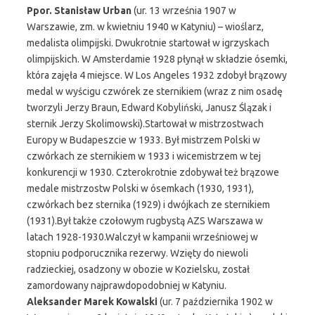
Ppor. Stanisław Urban
(ur. 13 września 1907 w
Warszawie, zm. w kwietniu 1940 w Katyniu) – wioślarz,
medalista olimpijski. Dwukrotnie startował w igrzyskach
olimpijskich. W Amsterdamie 1928 płynął w składzie ósemki,
która zajęła 4 miejsce. W Los Angeles 1932 zdobył brązowy
medal w wyścigu czwórek ze sternikiem (wraz z nim osadę
tworzyli Jerzy Braun, Edward Kobyliński, Janusz Ślązak i
sternik Jerzy Skolimowski).Startował w mistrzostwach
Europy w Budapeszcie w 1933. Był mistrzem Polski w
czwórkach ze sternikiem w 1933 i wicemistrzem w tej
konkurencji w 1930. Czterokrotnie zdobywał też brązowe
medale mistrzostw Polski w ósemkach (1930, 1931),
czwórkach bez sternika (1929) i dwójkach ze sternikiem
(1931).Był także czołowym rugbystą AZS Warszawa w
latach 1928-1930.Walczył w kampanii wrześniowej w
stopniu podporucznika rezerwy. Wzięty do niewoli
radzieckiej, osadzony w obozie w Kozielsku, został
zamordowany najprawdopodobniej w Katyniu.
Aleksander Marek Kowalski
(ur. 7 października 1902 w