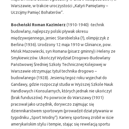
Warszawie, w trakcie uroczystości „Katyń Pamiętamy –
Uczcijmy Pamięć Bohaterów”.
Bocheński Roman Kazimierz
(1910-1940) -technik
budowlany, najlepszy polski pływak okresu
międzywojennego, jeniec Starobielska (?), olimpijczyk z
Berlina (1936). Urodzony 12 maja 1910 w Gliniance, pow.
Mińsk Mazowiecki, syn Romana (pisarz gminny) i Heleny ze
Smykiewiczów. Ukończył Wydział Drogowo-Budowlany
Państwowej Średniej Szkoły Technicznej Kolejowej w
Warszawie otrzymując tytuł technika drogowo –
budowlanego (1928). Jesienią tegoż roku wyjechał do
Gandawy, gdzie rozpoczął studia w Wyższej Szkole Nauk
Handlowych i Konsularnych, których jednak nie ukończył
(brak funduszów). Po powrocie do Warszawy (1931)
pracował jako urzędnik, dorywczo zajmując się
dziennikarstwem sportowym (prowadził dział pływania w
tygodniku „Sport Wodny”). Karierę sportową zrobił w iście
amerykańskim stylu i tempie, stając się rewelacją sportu