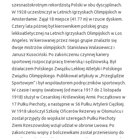
szesnastokrotnym rekordzistą Polski w obu dyscyplinach.
W 1928 uczestniczył w Letnich Igrzyskach Olimpijskich w
Amsterdamie. Zajął 18 miejsce (41.77 m) w rzucie dyskiem.
Cztery lata później był kierownikiem polskiej grupy
lekkoatletycznej na Letnich Igrzyskach Olimpijskich w Los
Angeles. W kierowanej przez niego grupie znalazło się
dwoje mistrzów olimpijskich: Stanisława Walasiewicz i
Janusz Kusociński. Po zakończeniu czynnej kariery
sportowej rozpoczął pracę trenerską i sędziowską. Był
działaczem Polskiego Związku Lekkiej Atletyki i Polskiego
Związku Olimpijskiego. Publikował artykuły w „Przeglądzie
Sportowym” i był współautorem podręczników sportowych.
W czasie I wojny światowej (od marca 1917 do 2 listopada
1918) służył w Cesarskiej i Królewskiej Armii. Początkowo w
17 Pułku Piechoty, a następnie w 56 Pułku Artylerii Ciężkiej.
W 1918 ukończył Szkołę Oficerów Rezerwy w Ołomuńcu i
został przyjęty do wojska.W szeregach Pułku Piechoty
Ziemi Rzeszowskiej wziął udział w obronie Lwowa. Po
zakończeniu wojny z bolszewikami został przeniesiony do