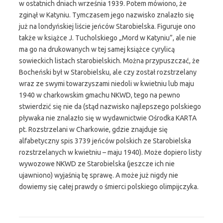
w ostatnich dniach września 1939. Potem mówiono, że
zginął w Katyniu. Tymczasem jego nazwisko znalazło się
już na londyńskiej liście jeńców Starobielska. Figuruje ono
także w książce J. Tucholskiego „Mord w Katyniu”, ale nie
ma go na drukowanych w tej samej książce cyrylicą
sowieckich listach starobielskich. Można przypuszczać, że
Bocheński był w Starobielsku, ale czy został rozstrzelany
wraz ze swymi towarzyszami niedoli w kwietniu lub maju
1940 w charkowskim gmachu NKWD, tego na pewno
stwierdzić się nie da (stąd nazwisko najlepszego polskiego
pływaka nie znalazło się w wydawnictwie Ośrodka KARTA
pt. Rozstrzelani w Charkowie, gdzie znajduje się
alfabetyczny spis 3739 jeńców polskich ze Starobielska
rozstrzelanych w kwietniu – maju 1940). Może dopiero listy
wywozowe NKWD ze Starobielska (jeszcze ich nie
ujawniono) wyjaśnią tę sprawę. A może już nigdy nie
dowiemy się całej prawdy o śmierci polskiego olimpijczyka.