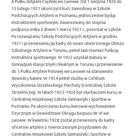
6 Pułku Artylerii Ciężkiej we Lwowie. Od 1 sierpnia 1920 do
15 lutego 1921 ukończył II kurs zawodowy w Szkole
Podchorążych Artylerii w Poznaniu, jednocześnie będąc
instruktorem sportowym. Awansowany do stopnia
podporucznika z dniem 1 marca 1921 r., pozostał w szkole.
Po rozwiązaniu Szkoły Podchorążych Artylerii w grudniu
1921 i przeniesieniu jej kadry do nowo utworzonego Obozu
Szkolnego Artylerii w Toruniu, pełnił tam również funkcję
instruktora sportowego. W 1922 uzyskał maturę w
Gimnazjum Klasycznym i Realnym w Toruniu i przeniesienie
do 5 Pułku Artylerii Polowej we Lwowie na stanowisko
dowódcy baterii. W 1924 pełnił służbę w Centrum
Wyszkolenia Strzeleckiego Piechoty (Centralnej Szkole
Strzelniczej). W latach 1925-1926 był słuchaczem kursu w
Centralnej Wojskowej Szkole Gimnastyki i Sportów w
Poznaniu. Po ukończeniu kursu kierował wychowaniem
fizycznym w Dowództwie Okręgu Korpusu Nr VI we
Lwowie. W kwietniu 1928 został przeniesiony do kadry
oficerów artylerii z równoczesnym przydziałem do
Centralnej Wojskowej Szkoły Gimnastyki i Sportów w