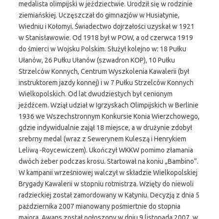
medalista olimpijski w jeździectwie. Urodził się w rodzinie
ziemiańskiej. Uczęszczał do gimnazjów w Husiatynie,
Wiedniu i Kołomyi. Świadectwo dojrzałości uzyskał w 1921
w Stanisławowie. Od 1918 był w POW, a od czerwca 1919
do śmierci w Wojsku Polskim. Służył kolejno w: 18 Pułku
Ułanów, 26 Pułku Ułanów (szwadron KOP), 10 Pułku
Strzelców Konnych, Centrum Wyszkolenia Kawalerii (był
instruktorem jazdy konnej) i w 7 Pułku Strzelców Konnych
Wielkopolskich. Od lat dwudziestych był cenionym
jeźdźcem. Wziął udział w Igrzyskach Olimpijskich w Berlinie
1936 we Wszechstronnym Konkursie Konia Wierzchowego,
gdzie indywidualnie zajął 18 miejsce, a w drużynie zdobył
srebrny medal (wraz z Sewerynem Kuleszą i Henrykiem
Leliwą -Roycewiczem). Ukończył WKKW pomimo złamania
dwóch żeber podczas krosu. Startował na koniu „Bambino”.
W kampanii wrześniowej walczył w składzie Wielkopolskiej
Brygady Kawalerii w stopniu rotmistrza. Wzięty do niewoli
radzieckiej został zamordowany w Katyniu. Decyzją z dnia 5
października 2007 mianowany pośmiertnie do stopnia
majora. Awans został ogłoszony w dniu 9 listopada 2007, w