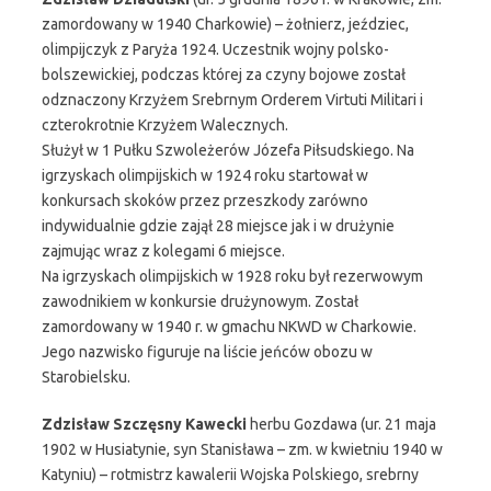
zamordowany w 1940 Charkowie) – żołnierz, jeździec,
olimpijczyk z Paryża 1924. Uczestnik wojny polsko-
bolszewickiej, podczas której za czyny bojowe został
odznaczony Krzyżem Srebrnym Orderem Virtuti Militari i
czterokrotnie Krzyżem Walecznych.
Służył w 1 Pułku Szwoleżerów Józefa Piłsudskiego. Na
igrzyskach olimpijskich w 1924 roku startował w
konkursach skoków przez przeszkody zarówno
indywidualnie gdzie zajął 28 miejsce jak i w drużynie
zajmując wraz z kolegami 6 miejsce.
Na igrzyskach olimpijskich w 1928 roku był rezerwowym
zawodnikiem w konkursie drużynowym. Został
zamordowany w 1940 r. w gmachu NKWD w Charkowie.
Jego nazwisko figuruje na liście jeńców obozu w
Starobielsku.
Zdzisław Szczęsny Kawecki
herbu Gozdawa (ur. 21 maja
1902 w Husiatynie, syn Stanisława – zm. w kwietniu 1940 w
Katyniu) – rotmistrz kawalerii Wojska Polskiego, srebrny