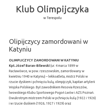
Przejdź
do
Klub Olimpijczyka
treści
w Terespolu
Olipijczycy zamordowani w
Katyniu
OLIMPIJCZYCY ZAMORDOWANI W KATYNIU
Kpt.Józef Baran-Bilewski
(ur. 4 marca 1899 w
Racławówce, w pow. rzeszowskim, zamordowany w
kwietniu 1940 w Katyniu) – lekkoatleta, mistrz Polski w
rzucie dyskiem i pchnięciu kulą, olimpijczyk, kapitan artylerii
Wojska Polskiego. Był zawodnikiem Resovia Rzeszów,
lwowskiego Klubu Sportowego Pogoń Lwów i AZS Poznań.
Dwukrotnym mistrzem Polski w pchnięciu kulą (1922 i 1926)
i w rzucie dyskiem (1926, 1927 i 1929) oraz