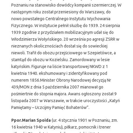
Poznaniu na stanowisko dowódcy kompanii szermierczej. W
następnym roku został przeniesiony do Warszawy, do
nowo powstałego Centralnego Instytutu Wychowania
Fizycznego. W instytucie pełnił służbę do 1939. 24 sierpnia
1939 zgodnie z przydziałem mobilizacyjnym udał się do
Włodzimierza Wołyńskiego. 20 września po agresji ZSRR w
nieznanych okolicznościach dostał się do sowieckiej
niewoli. Trafił do obozu przejściowego w Szepietówce, a
stamtąd do obozu w Kozielsku. Zamordowany w lesie
katyńskim. Figuruje na liście transportowej NKWD z 1
kwietnia 1940. ekshumowany i zidentyfikowany pod
numerem 1856.Minister Obrony Narodowej decyzją Nr
439/MON z dnia 5 października 2007 mianował go
pośmiertnie do stopnia majora. Awans ogłoszony został 9
listopada 2007 w Warszawie, w trakcie uroczystości „Katyń
Pamiętamy – Uczcijmy Pamięć Bohaterów”.
Ppor.Marian Spoida
(ur. 4 stycznia 1901 w Poznaniu, zm.
16 kwietnia 1940 w Katyniu), piłkarz, pomocnik i trener