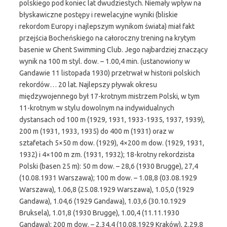
polskiego pod koniec lat dwudziestych. Niemały wpływ na
błyskawiczne postępy i rewelacyjne wyniki (bliskie
rekordom Europy i najlepszym wynikom świata) miał fakt
przejścia Bocheńskiego na całoroczny trening na krytym
basenie w Ghent Swimming Club. Jego najbardziej znaczący
wynik na 100 m styl. dow. – 1.00,4 min. (ustanowiony w
Gandawie 11 listopada 1930) przetrwał w historii polskich
rekordów… 20 lat. Najlepszy pływak okresu
międzywojennego był 17-krotnym mistrzem Polski, w tym
11-krotnym w stylu dowolnym na indywidualnych
dystansach od 100 m (1929, 1931, 1933-1935, 1937, 1939),
200 m (1931, 1933, 1935) do 400 m (1931) oraz w
sztafetach 5×50 m dow. (1929), 4×200 m dow. (1929, 1931,
1932) i 4×100 m zm. (1931, 1932); 18-krotny rekordzista
Polski (basen 25 m): 50 m dow. – 28,6 (1930 Brugge), 27,4
(10.08.1931 Warszawa); 100 m dow. – 1.08,8 (03.08.1929
Warszawa), 1.06,8 (25.08.1929 Warszawa), 1.05,0 (1929
Gandawa), 1.04,6 (1929 Gandawa), 1.03,6 (30.10.1929
Bruksela), 1.01,8 (1930 Brugge), 1.00,4 (11.11.1930
Gandawa); 200 m dow. – 2.34,4 (10.08.1929 Kraków), 2.29,8