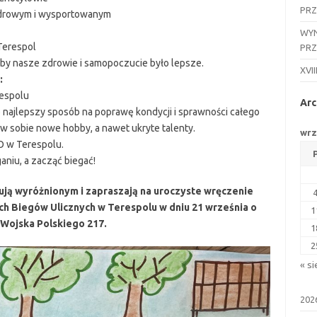
PR
 zdrowym i wysportowanym
WYN
 Terespol
PR
żeby nasze zdrowie i samopoczucie było lepsze.
XVII
:
respolu
Arc
 najlepszy sposób na poprawę kondycji i sprawności całego
w sobie nowe hobby, a nawet ukryte talenty.
wrz
LO w Terespolu.
aniu, a zacząć biegać!
lują wyróżnionym i zapraszają na uroczyste wręczenie
h Biegów Ulicznych w Terespolu w dniu 21 września o
1
. Wojska Polskiego 217.
1
2
« si
202