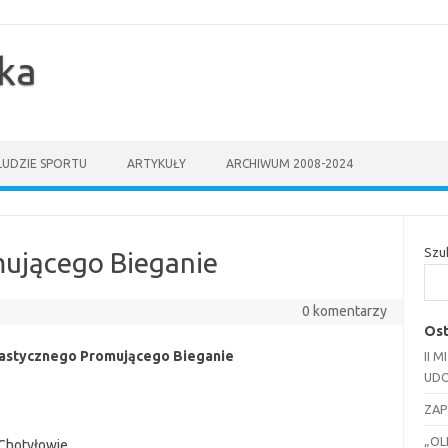
yka
LUDZIE SPORTU
ARTYKUŁY
ARCHIWUM 2008-2024
Szu
ującego Bieganie
0 komentarzy
Ost
astycznego Promującego Bieganie
II 
UDO
ZAP
„OL
 Chotyłowie