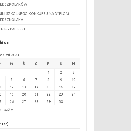
ZEDSZKOLAKÓW
IKI SZKOLNEGO KONKURSU NA DYPLOM
ZEDSZKOLAKA
I BIEG PAPIESKI
hiwa
esień 2023
P
W
Ś
C
P
S
N
1
2
3
4
5
6
7
8
9
10
1
12
13
14
15
16
17
8
19
20
21
22
23
24
5
26
27
28
29
30
e
paź »
6
(36)