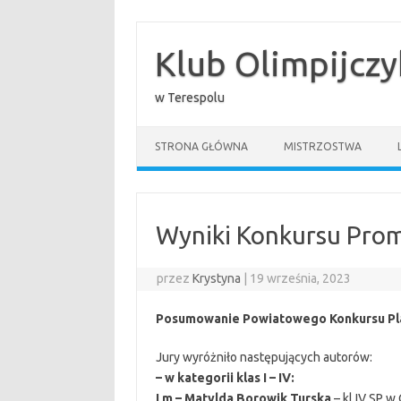
Przejdź
do
treści
Klub Olimpijcz
w Terespolu
STRONA GŁÓWNA
MISTRZOSTWA
Wyniki Konkursu Prom
przez
Krystyna
|
19 września, 2023
Posumowanie Powiatowego Konkursu Pl
Jury wyróżniło następujących autorów:
– w kategorii klas I – IV:
I m – Matylda Borowik Turska
– kl IV SP w