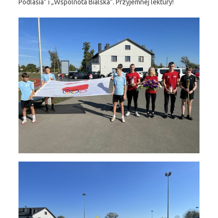
Podlasia” i „Wspólnota Bialska”. Przyjemnej lektury!