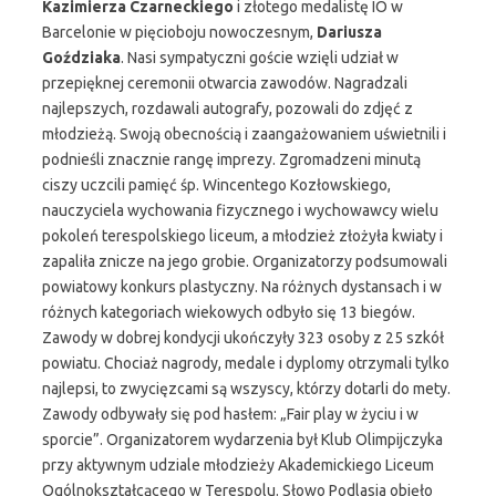
Kazimierza Czarneckiego
i złotego medalistę IO w
Barcelonie w pięcioboju nowoczesnym,
Dariusza
Goździaka
. Nasi sympatyczni goście wzięli udział w
przepięknej ceremonii otwarcia zawodów. Nagradzali
najlepszych, rozdawali autografy, pozowali do zdjęć z
młodzieżą. Swoją obecnością i zaangażowaniem uświetnili i
podnieśli znacznie rangę imprezy. Zgromadzeni minutą
ciszy uczcili pamięć śp. Wincentego Kozłowskiego,
nauczyciela wychowania fizycznego i wychowawcy wielu
pokoleń terespolskiego liceum, a młodzież złożyła kwiaty i
zapaliła znicze na jego grobie. Organizatorzy podsumowali
powiatowy konkurs plastyczny. Na różnych dystansach i w
różnych kategoriach wiekowych odbyło się 13 biegów.
Zawody w dobrej kondycji ukończyły 323 osoby z 25 szkół
powiatu. Chociaż nagrody, medale i dyplomy otrzymali tylko
najlepsi, to zwycięzcami są wszyscy, którzy dotarli do mety.
Zawody odbywały się pod hasłem: „Fair play w życiu i w
sporcie”. Organizatorem wydarzenia był Klub Olimpijczyka
przy aktywnym udziale młodzieży Akademickiego Liceum
Ogólnokształcącego w Terespolu. Słowo Podlasia objęło