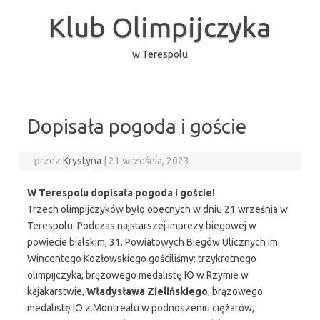
Przejdź
do
Klub Olimpijczyka
treści
w Terespolu
Dopisała pogoda i goście
przez
Krystyna
|
21 września, 2023
W Terespolu dopisała pogoda i goście!
Trzech olimpijczyków było obecnych w dniu 21 września w
Terespolu. Podczas najstarszej imprezy biegowej w
powiecie bialskim, 31. Powiatowych Biegów Ulicznych im.
Wincentego Kozłowskiego gościliśmy: trzykrotnego
olimpijczyka, brązowego medalistę IO w Rzymie w
kajakarstwie,
Władysława Zielińskiego
, brązowego
medalistę IO z Montrealu w podnoszeniu ciężarów,