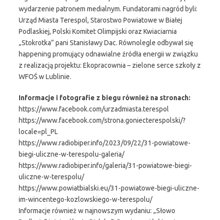
wydarzenie patronem medialnym. Fundatorami nagród byli:
Urząd Miasta Terespol, Starostwo Powiatowe w Białej
Podlaskiej, Polski Komitet Olimpijski oraz Kwiaciarnia
„Stokrotka” pani Stanisławy Dac. Równolegle odbywał się
happening promujący odnawialne źródła energii w związku
z realizacją projektu: Ekopracownia – zielone serce szkoły z
WFOŚ w Lublinie.
Informacje i fotografie z biegu również na stronach:
https://www.facebook.com/urzadmiasta.terespol
https://www.facebook.com/strona.goniecterespolski/?
locale=pl_PL
https://www.radiobiper.info/2023/09/22/31-powiatowe-
biegi-uliczne-w-terespolu-galeria/
https://www.radiobiper.info/galeria/31-powiatowe-biegi-
uliczne-w-terespolu/
https://www.powiatbialski.eu/31-powiatowe-biegi-uliczne-
im-wincentego-kozlowskiego-w-terespolu/
Informacje również w najnowszym wydaniu: „Słowo