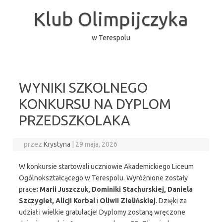
Przejdź
do
Klub Olimpijczyka
treści
w Terespolu
WYNIKI SZKOLNEGO
KONKURSU NA DYPLOM
PRZEDSZKOLAKA
przez
Krystyna
|
29 maja, 2026
W konkursie startowali uczniowie Akademickiego Liceum
Ogólnokształcącego w Terespolu. Wyróżnione zostały
prace
: Marii Juszczuk, Dominiki Stachurskiej, Daniela
Szczygieł, Alicji Korbal
i
Oliwii Zielińskiej
. Dzięki za
udział i wielkie gratulacje! Dyplomy zostaną wręczone