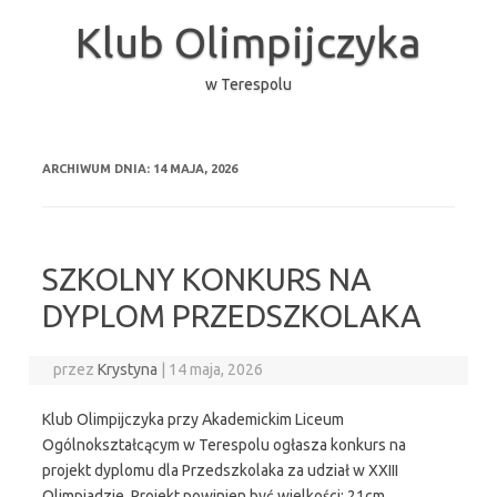
Przejdź
do
Klub Olimpijczyka
treści
w Terespolu
ARCHIWUM DNIA:
14 MAJA, 2026
SZKOLNY KONKURS NA
DYPLOM PRZEDSZKOLAKA
przez
Krystyna
|
14 maja, 2026
Klub Olimpijczyka przy Akademickim Liceum
Ogólnokształcącym w Terespolu ogłasza konkurs na
projekt dyplomu dla Przedszkolaka za udział w XXIII
Olimpiadzie. Projekt powinien być wielkości: 21cm