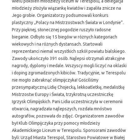
wielu pokoleń młodzieży liceum w Terespolu, a delegacja
młodzieży złożyła wiązankę kwiatów i zapaliła znicze na
Jego grobie. Organizatorzy podsumowali konkurs
plastyczny „Polacy na Mistrzostwach Świata w Londynie”.
Przy pięknej, słonecznej pogodzie ruszyło radosne
bieganie. Odbyło się 15 biegów w różnych kategoriach
wiekowych i na różnych dystansach. Startowali
reprezentanci niemal wszystkich szkół powiatu bialskiego.
Zawody ukończyło 391 osób. Najlepsi otrzymali atrakcyjne
nagrody, dyplomy i medale. Wszyscy mogli liczyć na oklaski
i doping zgromadzonych kibiców. Tradycyjnie, w Terespolu
nie mogło zabraknąć olimpijczyka! Gościliśmy
przesympatyczną Lidię Chojecką, lekkoatletkę, medalistkę
Mistrzostw Europy i Świata, trzykrotną uczestniczkę
Igrzysk Olimpijskich. Pani Lidia uczestniczyła w ceremonii
otwarcia, nagradzała najlepszych, rozdała mnóstwo
autografów, pozowała do zdjęć. Organizatorem zawodów
był Klub Olimpijczyka przy pomocy młodzieży
Akademickiego Liceum w Terespolu. Sponsorami zawodów
byli: Urząd Miasta Terespol, Starostwo Powiatowe w Białej