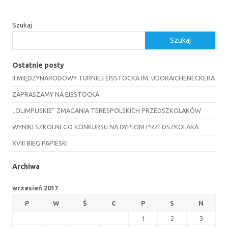
Szukaj
Szukaj
Ostatnie posty
II MIĘDZYNARODOWY TURNIEJ EISSTOCKA IM. UDORAICHENECKERA
ZAPRASZAMY NA EISSTOCKA
„OLIMPIJSKIE” ZMAGANIA TERESPOLSKICH PRZEDSZKOLAKÓW
WYNIKI SZKOLNEGO KONKURSU NA DYPLOM PRZEDSZKOLAKA
XVIII BIEG PAPIESKI
Archiwa
wrzesień 2017
P
W
Ś
C
P
S
N
1
2
3