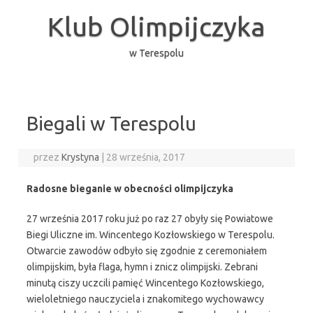
Przejdź
do
Klub Olimpijczyka
treści
w Terespolu
Biegali w Terespolu
przez
Krystyna
|
28 września, 2017
Radosne bieganie w obecności olimpijczyka
27 września 2017 roku już po raz 27 obyły się Powiatowe
Biegi Uliczne im. Wincentego Kozłowskiego w Terespolu.
Otwarcie zawodów odbyło się zgodnie z ceremoniałem
olimpijskim, była flaga, hymn i znicz olimpijski. Zebrani
minutą ciszy uczcili pamięć Wincentego Kozłowskiego,
wieloletniego nauczyciela i znakomitego wychowawcy