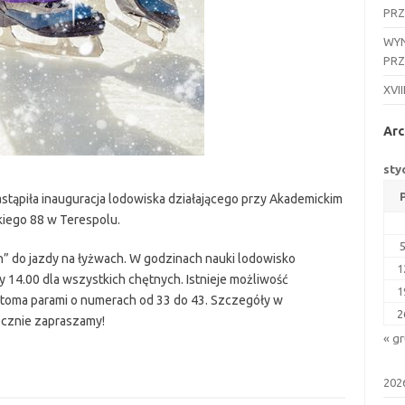
PR
WYN
PR
XVII
Arc
sty
 nastąpiła inauguracja lodowiska działającego przy Akademickim
kiego 88 w Terespolu.
h” do jazdy na łyżwach. W godzinach nauki lodowisko
1
 14.00 dla wszystkich chętnych. Istnieje możliwość
1
toma parami o numerach od 33 do 43. Szczegóły w
2
ecznie zapraszamy!
« g
202