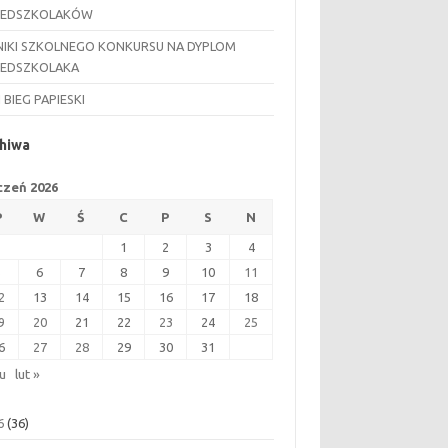
ZEDSZKOLAKÓW
IKI SZKOLNEGO KONKURSU NA DYPLOM
ZEDSZKOLAKA
I BIEG PAPIESKI
hiwa
czeń 2026
P
W
Ś
C
P
S
N
1
2
3
4
5
6
7
8
9
10
11
2
13
14
15
16
17
18
9
20
21
22
23
24
25
6
27
28
29
30
31
ru
lut »
6
(36)