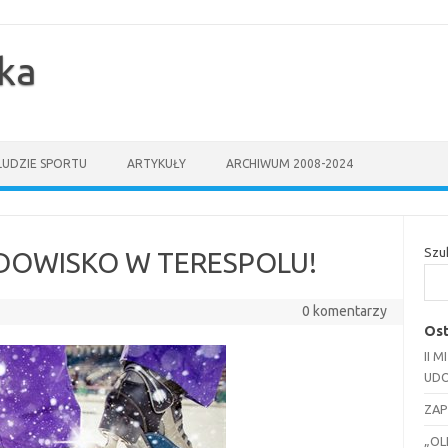
yka
LUDZIE SPORTU
ARTYKUŁY
ARCHIWUM 2008-2024
Szu
DOWISKO W TERESPOLU!
0 komentarzy
Ost
II 
UDO
ZAP
„OL