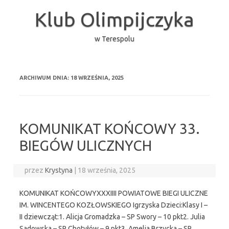
Przejdź
do
Klub Olimpijczyka
treści
w Terespolu
ARCHIWUM DNIA:
18 WRZEŚNIA, 2025
KOMUNIKAT KOŃCOWY 33.
BIEGÓW ULICZNYCH
przez
Krystyna
|
18 września, 2025
KOMUNIKAT KOŃCOWYXXXIIII POWIATOWE BIEGI ULICZNE
IM. WINCENTEGO KOZŁOWSKIEGO Igrzyska Dzieci:Klasy I –
II dziewcząt:1. Alicja Gromadzka – SP Swory – 10 pkt2. Julia
Sadowska – SP Chotyłów – 9 pkt3. Amelia Brzycka – SP