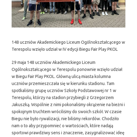
148 uczniów Akademickiego Liceum Ogólnokształcącego w
Terespolu wzięło udział w IV edycji Biegu Fair Play PKOL
29 maja 148 uczniów Akademickiego Liceum
Ogólnokształcącego w Terespolu ponownie wzięło udział
w Biegu Fair Play PKOL. Główną ulicą miasta kolumna
uczniów przemieszczała się w kierunku stadionu. Tam
spotkaliśmy grupę uczniów Szkoły Podstawowej nr 1 w
Terespolu, którzy na stadion przybiegli z Grzegorzem
Jakuszką. Wspólnie z nimi pokonaliśmy okrążenie na bieżni i
spokojnym truchtem wróciliśmy do swoich szkół. W czasie
Biegu nie było rywalizacji, nie biliśmy rekordów. Chodziło
nam o to aby przypomnieć o wartościach, które nadają
sportowi prawdziwy sens i znaczenie, zasygnalizować ideę