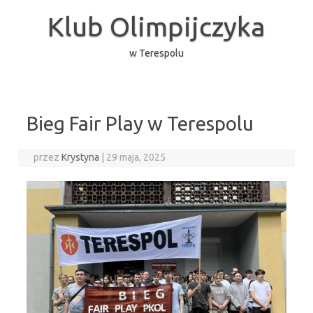
Przejdź
do
Klub Olimpijczyka
treści
w Terespolu
Bieg Fair Play w Terespolu
przez
Krystyna
|
29 maja, 2025