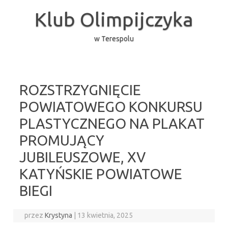
Przejdź
do
Klub Olimpijczyka
treści
w Terespolu
ROZSTRZYGNIĘCIE
POWIATOWEGO KONKURSU
PLASTYCZNEGO NA PLAKAT
PROMUJĄCY
JUBILEUSZOWE, XV
KATYŃSKIE POWIATOWE
BIEGI
przez
Krystyna
|
13 kwietnia, 2025