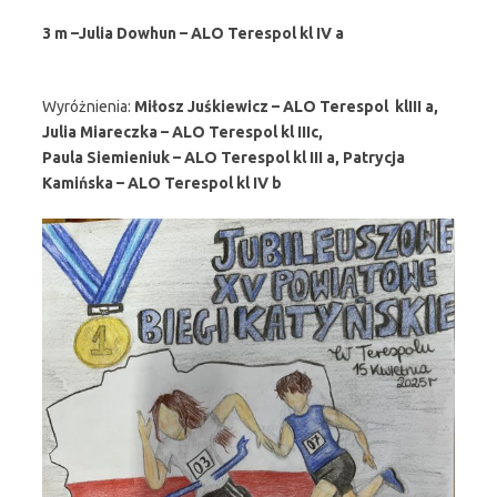
3 m –Julia Dowhun – ALO Terespol kl IV a
Wyróżnienia:
Miłosz Juśkiewicz – ALO Terespol klIII a,
Julia Miareczka – ALO Terespol kl IIIc,
Paula Siemieniuk – ALO Terespol kl III a, Patrycja
Kamińska – ALO Terespol kl IV b