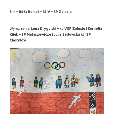
3 m – Róża Romać – kl IV – SP Zalesie
Wyróżnienia:
Lena Drygulski – kl IVSP Zalesie i Kornelia
Kijuk – SP Małaszewicze i Julia Sadowska kl I SP
Chotyłów