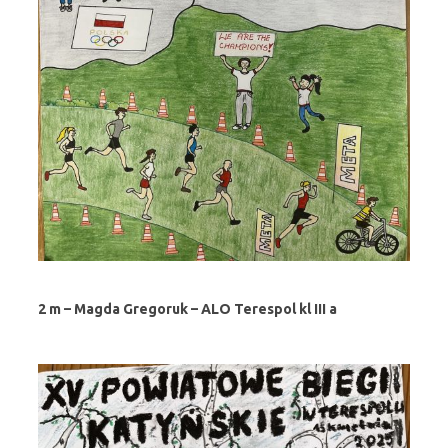
2 m – Magda Gregoruk – ALO Terespol kl III a