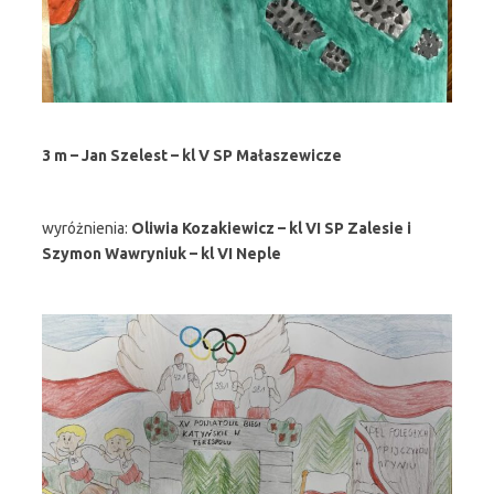
3 m – Jan Szelest – kl V SP Małaszewicze
wyróżnienia:
Oliwia Kozakiewicz – kl VI SP Zalesie i
Szymon Wawryniuk – kl VI Neple