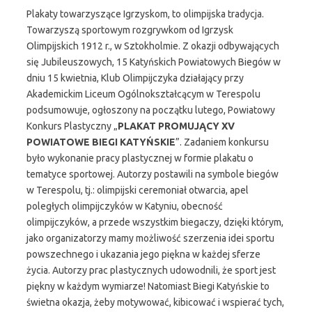
Plakaty towarzyszące Igrzyskom, to olimpijska tradycja.
Towarzyszą sportowym rozgrywkom od Igrzysk
Olimpijskich 1912 r., w Sztokholmie. Z okazji odbywających
się Jubileuszowych, 15 Katyńskich Powiatowych Biegów w
dniu 15 kwietnia, Klub Olimpijczyka działający przy
Akademickim Liceum Ogólnokształcącym w Terespolu
podsumowuje, ogłoszony na początku lutego, Powiatowy
Konkurs Plastyczny „
PLAKAT PROMUJĄCY XV
POWIATOWE BIEGI KATYŃSKIE
”. Zadaniem konkursu
było wykonanie pracy plastycznej w formie plakatu o
tematyce sportowej. Autorzy postawili na symbole biegów
w Terespolu, tj.: olimpijski ceremoniał otwarcia, apel
poległych olimpijczyków w Katyniu, obecność
olimpijczyków, a przede wszystkim biegaczy, dzięki którym,
jako organizatorzy mamy możliwość szerzenia idei sportu
powszechnego i ukazania jego piękna w każdej sferze
życia. Autorzy prac plastycznych udowodnili, że sport jest
piękny w każdym wymiarze! Natomiast Biegi Katyńskie to
świetna okazja, żeby motywować, kibicować i wspierać tych,