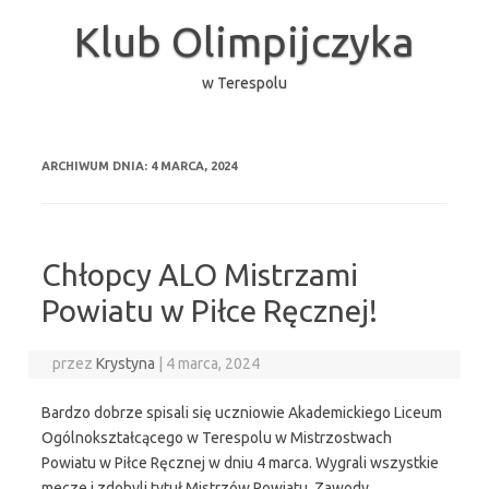
Przejdź
do
Klub Olimpijczyka
treści
w Terespolu
ARCHIWUM DNIA:
4 MARCA, 2024
Chłopcy ALO Mistrzami
Powiatu w Piłce Ręcznej!
przez
Krystyna
|
4 marca, 2024
Bardzo dobrze spisali się uczniowie Akademickiego Liceum
Ogólnokształcącego w Terespolu w Mistrzostwach
Powiatu w Piłce Ręcznej w dniu 4 marca. Wygrali wszystkie
mecze i zdobyli tytuł Mistrzów Powiatu. Zawody