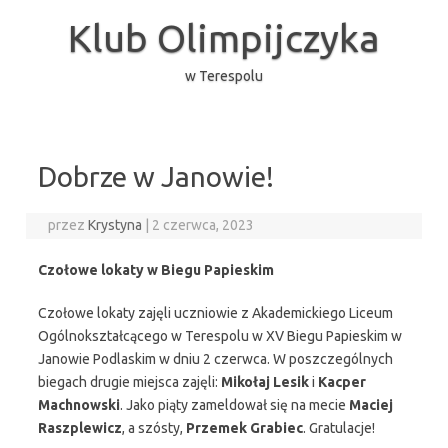
Przejdź
do
Klub Olimpijczyka
treści
w Terespolu
Dobrze w Janowie!
przez
Krystyna
|
2 czerwca, 2023
Czołowe lokaty w Biegu Papieskim
Czołowe lokaty zajęli uczniowie z Akademickiego Liceum
Ogólnokształcącego w Terespolu w XV Biegu Papieskim w
Janowie Podlaskim w dniu 2 czerwca. W poszczególnych
biegach drugie miejsca zajęli:
Mikołaj Lesik
i
Kacper
Machnowski
. Jako piąty zameldował się na mecie
Maciej
Raszplewicz
, a szósty,
Przemek Grabiec
. Gratulacje!