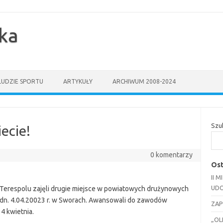
yka
LUDZIE SPORTU
ARTYKUŁY
ARCHIWUM 2008-2024
Szu
ecie!
0 komentarzy
Ost
II 
UDO
w Terespolu zajęli drugie miejsce w powiatowych drużynowych
 dn. 4.04.20023 r. w Sworach. Awansowali do zawodów
ZAP
4 kwietnia.
„OL