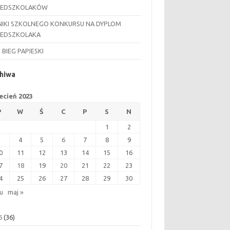
ZEDSZKOLAKÓW
IKI SZKOLNEGO KONKURSU NA DYPLOM
ZEDSZKOLAKA
I BIEG PAPIESKI
hiwa
ecień 2023
P
W
Ś
C
P
S
N
1
2
3
4
5
6
7
8
9
0
11
12
13
14
15
16
7
18
19
20
21
22
23
4
25
26
27
28
29
30
ru
maj »
6
(36)