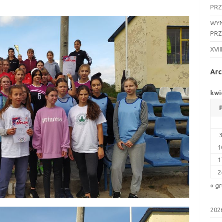
PR
WYN
PR
XVII
Arc
kwi
1
1
2
« g
202