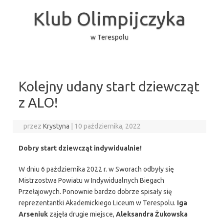
Przejdź
do
Klub Olimpijczyka
treści
w Terespolu
Kolejny udany start dziewcząt
z ALO!
przez
Krystyna
|
10 października, 2022
Dobry start dziewcząt indywidualnie!
W dniu 6 października 2022 r. w Sworach odbyły się
Mistrzostwa Powiatu w Indywidualnych Biegach
Przełajowych. Ponownie bardzo dobrze spisały się
reprezentantki Akademickiego Liceum w Terespolu.
Iga
Arseniuk
zajęła drugie miejsce,
Aleksandra Żukowska