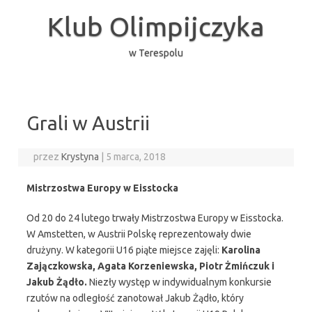
Przejdź
do
Klub Olimpijczyka
treści
w Terespolu
Grali w Austrii
przez
Krystyna
|
5 marca, 2018
Mistrzostwa Europy w Eisstocka
Od 20 do 24 lutego trwały Mistrzostwa Europy w Eisstocka.
W Amstetten, w Austrii Polskę reprezentowały dwie
drużyny. W kategorii U16 piąte miejsce zajęli:
Karolina
Zajączkowska, Agata Korzeniewska, Piotr Żmińczuk i
Jakub Żądło.
Niezły występ w indywidualnym konkursie
rzutów na odległość zanotował Jakub Żądło, który