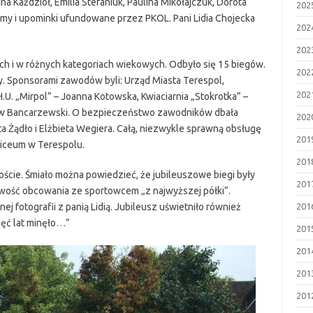
a Kaździoł, Emilia Stefaniuk, Paulina Mikołajczuk, Dorota
202
plomy i upominki ufundowane przez PKOL. Pani Lidia Chojecka
202
202
ch i w różnych kategoriach wiekowych. Odbyło się 15 biegów.
202
my. Sponsorami zawodów byli: Urząd Miasta Terespol,
202
.U. „Mirpol” – Joanna Kotowska, Kwiaciarnia „Stokrotka” –
sław Bancarzewski. O bezpieczeństwo zawodników dbała
202
a Żądło i Elżbieta Wegiera. Całą, niezwykle sprawną obsługę
201
liceum w Terespolu.
201
goście. Śmiało można powiedzieć, że jubileuszowe biegi były
201
iwość obcowania ze sportowcem „z najwyższej półki”.
j fotografii z panią Lidią. Jubileusz uświetniło również
201
ięć lat minęło…”
201
201
201
201