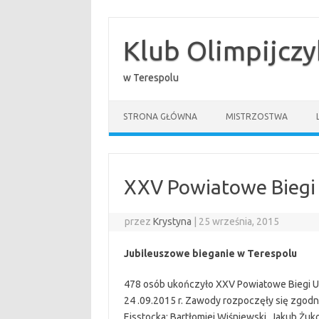
Przejdź
do
treści
Klub Olimpijcz
w Terespolu
STRONA GŁÓWNA
MISTRZOSTWA
XXV Powiatowe Biegi 
przez
Krystyna
|
25 września, 2015
Jubileuszowe bieganie w Terespolu
478 osób ukończyło XXV Powiatowe Biegi U
24 .09.2015 r. Zawody rozpoczęły się zgodn
Eisstocka: Bartłomiej Wiśniewski, Jakub Żuk