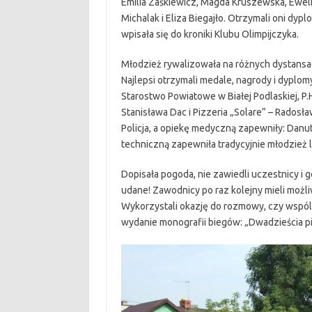
Emilia Zaśkiewicz, Magda Kruszewska, Ewelin
Michalak i Eliza Biegajło. Otrzymali oni dy
wpisała się do kroniki Klubu Olimpijczyka.
Młodzież rywalizowała na różnych dystansa
Najlepsi otrzymali medale, nagrody i dyplo
Starostwo Powiatowe w Białej Podlaskiej, P.H
Stanisława Dac i Pizzeria „Solare” – Rado
Policja, a opiekę medyczną zapewniły: Danut
techniczną zapewniła tradycyjnie młodzież 
Dopisała pogoda, nie zawiedli uczestnicy i 
udane! Zawodnicy po raz kolejny mieli możl
Wykorzystali okazję do rozmowy, czy wspólne
wydanie monografii biegów: „Dwadzieścia p