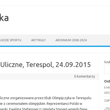
yka
LUDZIE SPORTU
ARTYKUŁY
ARCHIWUM 2008-2024
Szu
Uliczne, Terespol, 24.09.2015
0 komentarzy
Ost
II 
UDO
liczne zorganizowane przez Klub Olimpijczyka w Terespolu
ZAP
ie z ceremoniałem olimpijskim. Reprezentanci Polski w
„OL
owski, Ewelina Stefanowicz i Wioleta Stępień wnieśli flagę