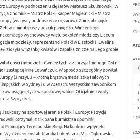
PR
istrz Europy w podnoszeniu ciężarów Mateusz Skulimowski. W
rycja Chomiuk – Mistrz Polski, Kacper Magielnicki – Mistrz
WYN
Europy (wszyscy podnoszenie ciężarów). Znicz olimpijski
PR
. Zebrani minutą ciszy uczcili pamięć śp. Wincentego
XVII
i znakomitego wychowawcy wielu pokoleń młodzieży Liceum
cja młodzieży, reprezentanci Polski w Eisstocka: Ewelina
Arc
eń złożyła wiązankę kwiatów i zapaliła znicze na Jego grobie.
wrz
witał gości i młodzież, również tych z zaprzyjaźnionego GM nr
go i zastępcę Irinę Lewańczuk. W sposób szczególny powitał
 Europy (3 razy), 3 – krotną brązową medalistkę Halowych
Olimpijskich w Sydney i 6 w Atenach. Wszystkim zawodnikom
yników osiągniętych w sportowej walce. Oficjalnie zwody
1
orota Szprychel.
2
2
i sukcesy na sportowej arenie Polski i Europy: Patrycja
« si
mowski otrzymali z rąk pana burmistrza upominki.
at Promujący Terespolskie Biegi. Na konkurs wpłynęło
202
ego. Wyróżnieni zostali: Klaudia Lubeńczuk, Maja Dąbrowska,