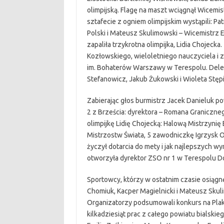
olimpijską. Flagę na maszt wciągnął Wicem
sztafecie z ogniem olimpijskim wystąpili: Pat
Polski i Mateusz Skulimowski – Wicemistrz 
zapaliła trzykrotna olimpijka, Lidia Chojecka
Kozłowskiego, wieloletniego nauczyciela 
im. Bohaterów Warszawy w Terespolu. Delega
Stefanowicz, Jakub Żukowski i Wioleta Stępi
Zabierając głos burmistrz Jacek Danieluk po
2 z Brześcia: dyrektora – Romana Graniczne
olimpijkę Lidię Chojecką: Halową Mistrzynię
Mistrzostw Świata, 5 zawodniczkę Igrzysk 
życzył dotarcia do mety i jak najlepszych w
otworzyła dyrektor ZSO nr 1 w Terespolu D
Sportowcy, którzy w ostatnim czasie osiągnęl
Chomiuk, Kacper Magielnicki i Mateusz Skuli
Organizatorzy podsumowali konkurs na Plak
kilkadziesiąt prac z całego powiatu bialski