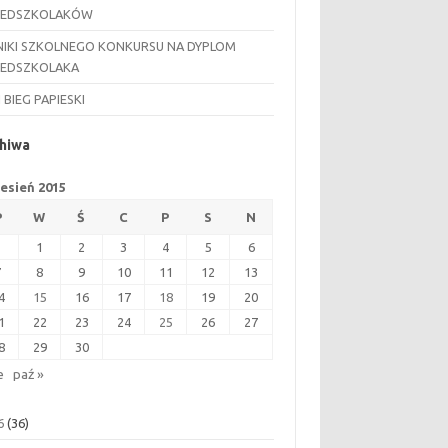
ZEDSZKOLAKÓW
IKI SZKOLNEGO KONKURSU NA DYPLOM
ZEDSZKOLAKA
I BIEG PAPIESKI
hiwa
esień 2015
P
W
Ś
C
P
S
N
1
2
3
4
5
6
7
8
9
10
11
12
13
4
15
16
17
18
19
20
1
22
23
24
25
26
27
8
29
30
e
paź »
6
(36)