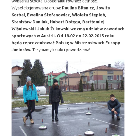
wybijaniu stocka. Doskonalili również celność.
Wyselekcjonowana grupa:
Paulina Biłanicz, Jowita
Korbal, Ewelina Stefanowicz, Wioleta Stępień,
Stanisław Daniluk, Hubert Dołęga, Bartłomiej
Wiśniewski i Jakub Żukowski wezmą udział w zawodach
sportowych w Austrii. Od 18.02 do 22.02.2015 roku
będą reprezentować Polskę w Mistrzostwach Europy
Juniorów.
Trzymamy kciuki i powodzenia!