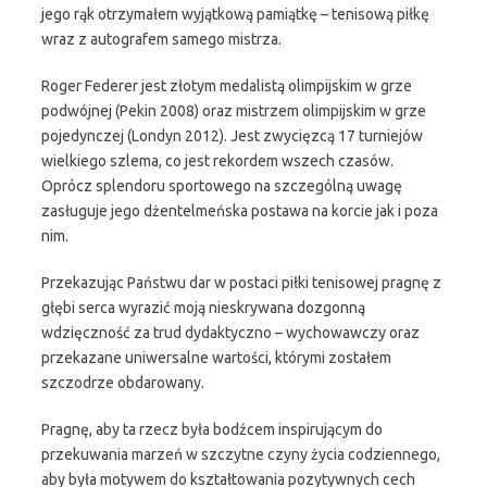
jego rąk otrzymałem wyjątkową pamiątkę – tenisową piłkę
wraz z autografem samego mistrza.
Roger Federer jest złotym medalistą olimpijskim w grze
podwójnej (Pekin 2008) oraz mistrzem olimpijskim w grze
pojedynczej (Londyn 2012). Jest zwycięzcą 17 turniejów
wielkiego szlema, co jest rekordem wszech czasów.
Oprócz splendoru sportowego na szczególną uwagę
zasługuje jego dżentelmeńska postawa na korcie jak i poza
nim.
Przekazując Państwu dar w postaci piłki tenisowej pragnę z
głębi serca wyrazić moją nieskrywana dozgonną
wdzięczność za trud dydaktyczno – wychowawczy oraz
przekazane uniwersalne wartości, którymi zostałem
szczodrze obdarowany.
Pragnę, aby ta rzecz była bodźcem inspirującym do
przekuwania marzeń w szczytne czyny życia codziennego,
aby była motywem do kształtowania pozytywnych cech