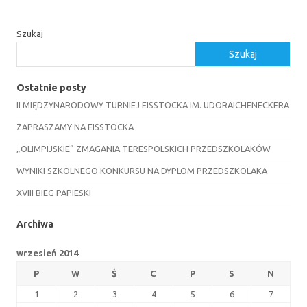
Szukaj
Szukaj
Ostatnie posty
II MIĘDZYNARODOWY TURNIEJ EISSTOCKA IM. UDORAICHENECKERA
ZAPRASZAMY NA EISSTOCKA
„OLIMPIJSKIE” ZMAGANIA TERESPOLSKICH PRZEDSZKOLAKÓW
WYNIKI SZKOLNEGO KONKURSU NA DYPLOM PRZEDSZKOLAKA
XVIII BIEG PAPIESKI
Archiwa
wrzesień 2014
P
W
Ś
C
P
S
N
1
2
3
4
5
6
7