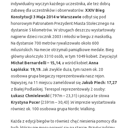
indywidualny wyczyn każdego uczestnika, ale też dobrą
zabawę dla uczestników i obserwatorów.
XXIV Bieg
Konstytucji 3 Maja 2014 w Warszawie
odbył się pod
honorowym Patronatem Prezydent Miasta Stołecznego na
dystansie 5 kilometrów. W strugach deszczu wystartowały
najpierw dzieci rocznik 2003 i młodsi w biegu z maskotką.
Na dystansie 700 metrów rywalizowało około 600
milusińskich. Na mecie otrzymali pamiątkowe medale. Bieg
główny ukończyło 3310 osób, w tym 1049 kobiet. Zwyciężył
Michał Bernardelli – 15,14
, a wśród kobiet
Anna
Łapińska: 19,19.
Jak zwykle duża, tym razem ok. 20
osobowa grupa biegaczy reprezentowała nasz rejon.
Najwyżej, na 11 miejscu zameldował się
Jakub Piech: 17,27
z Białej Podlaskiej. Terespol reprezentowały 2 osoby:
Łukasz Chmielewski
( 797m – 23,31) i pisząca te słowa
Krystyna Pucer
(2591m – 30,43) .W imprezie wystartowała
również ok. 100 osobowa grupa Nordic Walking.
Każda z edycji biegów to również chęć niesienia pomocy dla
tych, którzy nie mogą pojawić się na starcie. Przyłączyliśmy