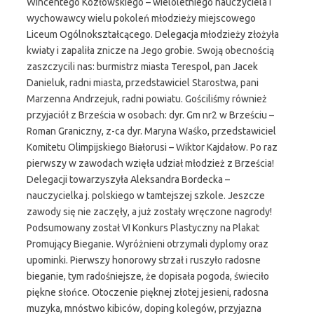
Wincentego Kozłowskiego – wieloletniego nauczyciela i
wychowawcy wielu pokoleń młodzieży miejscowego
Liceum Ogólnokształcącego. Delegacja młodzieży złożyła
kwiaty i zapaliła znicze na Jego grobie. Swoją obecnością
zaszczycili nas: burmistrz miasta Terespol, pan Jacek
Danieluk, radni miasta, przedstawiciel Starostwa, pani
Marzenna Andrzejuk, radni powiatu. Gościliśmy również
przyjaciół z Brześcia w osobach: dyr. Gm nr2 w Brześciu –
Roman Graniczny, z-ca dyr. Maryna Waśko, przedstawiciel
Komitetu Olimpijskiego Białorusi – Wiktor Kajdałow. Po raz
pierwszy w zawodach wzięła udział młodzież z Brześcia!
Delegacji towarzyszyła Aleksandra Bordecka –
nauczycielka j. polskiego w tamtejszej szkole. Jeszcze
zawody się nie zaczęły, a już zostały wręczone nagrody!
Podsumowany został VI Konkurs Plastyczny na Plakat
Promujący Bieganie. Wyróżnieni otrzymali dyplomy oraz
upominki. Pierwszy honorowy strzał i ruszyło radosne
bieganie, tym radośniejsze, że dopisała pogoda, świeciło
piękne słońce. Otoczenie pięknej złotej jesieni, radosna
muzyka, mnóstwo kibiców, doping kolegów, przyjazna