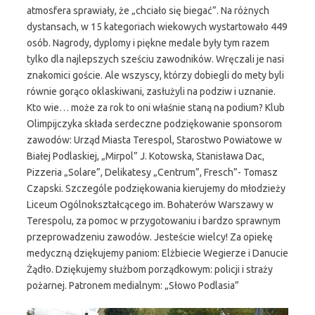
atmosfera sprawiały, że „chciało się biegać”. Na różnych
dystansach, w 15 kategoriach wiekowych wystartowało 449
osób. Nagrody, dyplomy i piękne medale były tym razem
tylko dla najlepszych sześciu zawodników. Wręczali je nasi
znakomici goście. Ale wszyscy, którzy dobiegli do mety byli
równie gorąco oklaskiwani, zasłużyli na podziw i uznanie.
Kto wie… może za rok to oni właśnie staną na podium? Klub
Olimpijczyka składa serdeczne podziękowanie sponsorom
zawodów: Urząd Miasta Terespol, Starostwo Powiatowe w
Białej Podlaskiej, „Mirpol” J. Kotowska, Stanisława Dac,
Pizzeria „Solare”, Delikatesy „Centrum”, Fresch”- Tomasz
Czapski. Szczególe podziękowania kierujemy do młodzieży
Liceum Ogólnokształcącego im. Bohaterów Warszawy w
Terespolu, za pomoc w przygotowaniu i bardzo sprawnym
przeprowadzeniu zawodów. Jesteście wielcy! Za opiekę
medyczną dziękujemy paniom: Elżbiecie Wegierze i Danucie
Żądło. Dziękujemy służbom porządkowym: policji i straży
pożarnej. Patronem medialnym: „Słowo Podlasia”