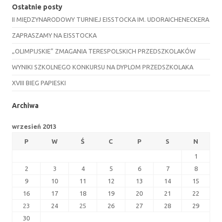
Ostatnie posty
II MIĘDZYNARODOWY TURNIEJ EISSTOCKA IM. UDORAICHENECKERA
ZAPRASZAMY NA EISSTOCKA
„OLIMPIJSKIE” ZMAGANIA TERESPOLSKICH PRZEDSZKOLAKÓW
WYNIKI SZKOLNEGO KONKURSU NA DYPLOM PRZEDSZKOLAKA
XVIII BIEG PAPIESKI
Archiwa
wrzesień 2013
P
W
Ś
C
P
S
N
1
2
3
4
5
6
7
8
9
10
11
12
13
14
15
16
17
18
19
20
21
22
23
24
25
26
27
28
29
30