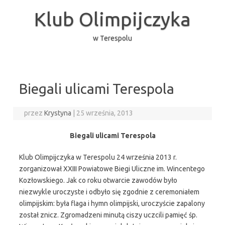
Przejdź
do
Klub Olimpijczyka
treści
w Terespolu
Biegali ulicami Terespola
przez
Krystyna
|
25 września, 2013
Biegali ulicami Terespola
Klub Olimpijczyka w Terespolu 24 września 2013 r.
zorganizował XXIII Powiatowe Biegi Uliczne im. Wincentego
Kozłowskiego. Jak co roku otwarcie zawodów było
niezwykle uroczyste i odbyło się zgodnie z ceremoniałem
olimpijskim: była flaga i hymn olimpijski, uroczyście zapalony
został znicz. Zgromadzeni minutą ciszy uczcili pamięć śp.