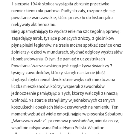
1 sierpnia 1944r stolica wystąpiła zbrojnie przeciwko
niemieckiemu okupantowi. Padły strzały, rozpoczęło się
powstanie warszawskie, które przeszło do historii jako
niebywały akt heroizmu.
Bieg upamiętniający to wydarzenie ma szczególną oprawę:
zapadający mrok, tysiące płonących zniczy, z głośników
płyną pieśni legionów, na trasie można spotkać szańce oraz
żołnierzy- dzieci w mundurach, słychać odgłosy wystrzałów
i bombardowania. O tym, że pamięć o uczestnikach
Powstania Warszawskiego jest ciągle żywa świadczy 7
tysięcy zawodników, którzy stanęli na starcie (ilość
chętnych była niemal dwukrotnie większa!) i niezliczona
liczba mieszkańców, którzy wspierali zawodników
jednocześnie pamiętając o Tych, którzy walczyli za naszą
wolność. Na starcie stanęliśmy w jednakowych czarnych
koszulkach i opaskach biało-czerwonych na ramieniu. Ten
moment wzbudził wiele emocji, najpierw piosenka Sabatonu
„Warszawo walcz”, przemowa powstańców, minuta ciszy,
wspólnie odśpiewana Rota i Hymn Polski. Wspólne