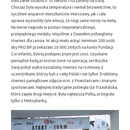
odliczanie ostatnich 10 sekund i ruszyliśmy na trasę.
Chociaż była wysoka temperatura i niemal bezwietrznie, to
życzliwe wsparcie mieszkańców Warszawy, jak i cała
oprawa wyzwoliły tyle emocji, że nogi same niosły na metę.
Na mecie nagroda w postaci niepowtarzalnego,
przepięknego medalu. Wspólnie z Dawidem pobiegliśmy
również dla Leosia. W akcji miało wziąć minimum 200 osób
aby PKO BP przekazało 20 000 złotych na konto Fundacji
Cor Infantis, której podopiecznym jest Leoś. Uzyskane
pieniądze będą przeznaczone na operację serduszka.
Swój pobyt wykorzystaliśmy również na rozmowy z
uczestnikami, którzy byli z całej Polski i nie tylko! Zrobiliśmy
również pamiątkowe zdjęcia m.in. z Powstańcami i znanymi
sportowcami. Najlepiej tradycyjnie pobiegła Iza Trzaskalska,
która zajęła drugi miejsce. Była najlepszą Polką, przegrała
tylko z Meksykanką.