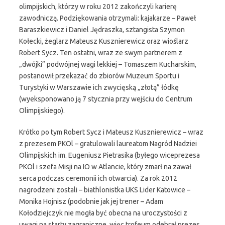
olimpijskich, którzy w roku 2012 zakończyli karierę
zawodniczą. Podziękowania otrzymali: kajakarze – Paweł
Baraszkiewicz i Daniel Jędraszka, sztangista Szymon
Kołecki, żeglarz Mateusz Kusznierewicz oraz wioślarz
Robert Sycz. Ten ostatni, wraz ze swym partnerem z
„dwójki” podwójnej wagi lekkiej – Tomaszem Kucharskim,
postanowił przekazać do zbiorów Muzeum Sportu i
Turystyki w Warszawie ich zwycięską „złotą” łódkę
(wyeksponowano ją 7 stycznia przy wejściu do Centrum
Olimpijskiego).
Krótko po tym Robert Sycz i Mateusz Kusznierewicz – wraz
z prezesem PKOl – gratulowali laureatom Nagród Nadziei
Olimpijskich im. Eugeniusz Pietrasika (byłego wiceprezesa
PKOl i szefa Misji na IO w Atlancie, który zmarł na zawał
serca podczas ceremonii ich otwarcia). Za rok 2012
nagrodzeni zostali – biathlonistka UKS Lider Katowice –
Monika Hojnisz (podobnie jak jej trener – Adam
Kołodziejczyk nie mogła być obecna na uroczystości z
uwagi na starty zagraniczne, więc trofeum odebrał prezes