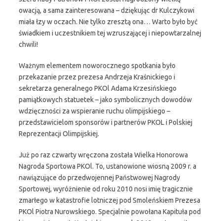
owacją, a sama zainteresowana – dziękując dr Kulczykowi
miała łzy w oczach. Nie tylko zresztą ona… Warto było być
świadkiem i uczestnikiem tej wzruszającej i niepowtarzalnej
chwili!
Ważnym elementem noworocznego spotkania było
przekazanie przez prezesa Andrzeja Kraśnickiego i
sekretarza generalnego PKOl Adama Krzesińskiego
pamiątkowych statuetek – jako symbolicznych dowodów
wdzięczności za wspieranie ruchu olimpijskiego –
przedstawicielom sponsorów i partnerów PKOL i Polskiej
Reprezentacji Olimpijskiej.
Już po raz czwarty wręczona została Wielka Honorowa
Nagroda Sportowa PKOl. To, ustanowione wiosną 2009 r. a
nawiązujące do przedwojennej Państwowej Nagrody
Sportowej, wyróżnienie od roku 2010 nosi imię tragicznie
zmarłego w katastrofie lotniczej pod Smoleńskiem Prezesa
PKOl Piotra Nurowskiego. Specjalnie powołana Kapituła pod