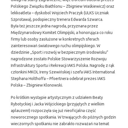
Polskiego Związku Biathlonu – Zbigniew Waśkiewicz) oraz
lekkoatleta – dyskobol Wojciech Praczyk (ULKS Uczniak
Szprotawa), podopieczny trenera Edwarda Szwarca.
Była też jeszcze jedna nagroda, przyznana przez
Międzynarodowy Komitet Olimpijski, a honorująca co roku
firmy lub osoby zasłużone w konkretnych sferach
zainteresowań światowego ruchu olimpijskiego. W
dziedzinie „Sport i rozwój w bezpiecznym środowisku”
nagrodzone zostało Polskie Stowarzyszenie Rozwoju
Infrastruktury Sportu i Rekreacji IAKS Polska. Nagrodę z rąk
członkini MKOL Ireny Szewińskiej i szefa IAKS International
Stephana Holthoffa – Pfoertnera odebrał prezes IAKS
Polska – Zbigniew Klonowski.
Po krótkim występie artystycznym z udziałem Beaty
Rybotyckiej i Jacka Wójcickiego (przyjętych z wielkim
aplauzem!) rozpoczęła się już nieoficjalna część
noworocznego spotkania. W trwających do późnych godzin
wieczornych spotkaniu nie zabrakło rozważań na temat