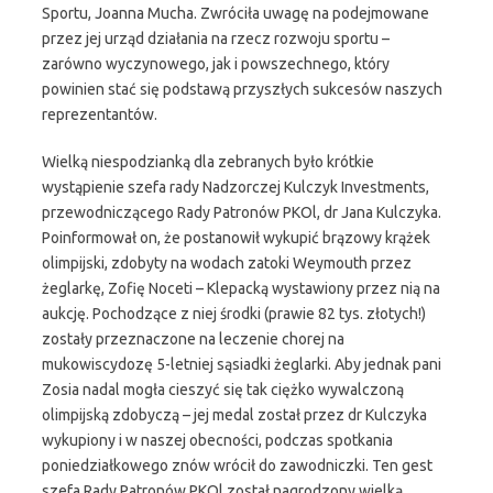
Sportu, Joanna Mucha. Zwróciła uwagę na podejmowane
przez jej urząd działania na rzecz rozwoju sportu –
zarówno wyczynowego, jak i powszechnego, który
powinien stać się podstawą przyszłych sukcesów naszych
reprezentantów.
Wielką niespodzianką dla zebranych było krótkie
wystąpienie szefa rady Nadzorczej Kulczyk Investments,
przewodniczącego Rady Patronów PKOl, dr Jana Kulczyka.
Poinformował on, że postanowił wykupić brązowy krążek
olimpijski, zdobyty na wodach zatoki Weymouth przez
żeglarkę, Zofię Noceti – Klepacką wystawiony przez nią na
aukcję. Pochodzące z niej środki (prawie 82 tys. złotych!)
zostały przeznaczone na leczenie chorej na
mukowiscydozę 5-letniej sąsiadki żeglarki. Aby jednak pani
Zosia nadal mogła cieszyć się tak ciężko wywalczoną
olimpijską zdobyczą – jej medal został przez dr Kulczyka
wykupiony i w naszej obecności, podczas spotkania
poniedziałkowego znów wrócił do zawodniczki. Ten gest
szefa Rady Patronów PKOl został nagrodzony wielką