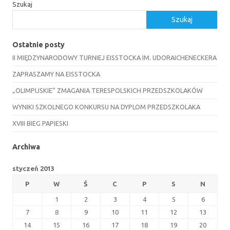
Szukaj
Szukaj
Ostatnie posty
II MIĘDZYNARODOWY TURNIEJ EISSTOCKA IM. UDORAICHENECKERA
ZAPRASZAMY NA EISSTOCKA
„OLIMPIJSKIE” ZMAGANIA TERESPOLSKICH PRZEDSZKOLAKÓW
WYNIKI SZKOLNEGO KONKURSU NA DYPLOM PRZEDSZKOLAKA
XVIII BIEG PAPIESKI
Archiwa
styczeń 2013
P
W
Ś
C
P
S
N
1
2
3
4
5
6
7
8
9
10
11
12
13
14
15
16
17
18
19
20