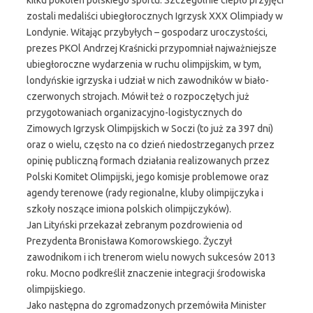
kilku pokoleń polskiego sportu. Szczególnie ciepło przyjęci
zostali medaliści ubiegłorocznych Igrzysk XXX Olimpiady w
Londynie. Witając przybyłych – gospodarz uroczystości,
prezes PKOl Andrzej Kraśnicki przypomniał najważniejsze
ubiegłoroczne wydarzenia w ruchu olimpijskim, w tym,
londyńskie igrzyska i udział w nich zawodników w biało-
czerwonych strojach. Mówił też o rozpoczętych już
przygotowaniach organizacyjno-logistycznych do
Zimowych Igrzysk Olimpijskich w Soczi (to już za 397 dni)
oraz o wielu, często na co dzień niedostrzeganych przez
opinię publiczną formach działania realizowanych przez
Polski Komitet Olimpijski, jego komisje problemowe oraz
agendy terenowe (rady regionalne, kluby olimpijczyka i
szkoły noszące imiona polskich olimpijczyków).
Jan Lityński przekazał zebranym pozdrowienia od
Prezydenta Bronisława Komorowskiego. Życzył
zawodnikom i ich trenerom wielu nowych sukcesów 2013
roku. Mocno podkreślił znaczenie integracji środowiska
olimpijskiego.
Jako następna do zgromadzonych przemówiła Minister