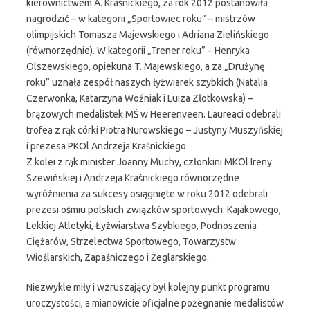
kierownictwem A. Kraśnickiego, za rok 2012 postanowiła
nagrodzić – w kategorii „Sportowiec roku” – mistrzów
olimpijskich Tomasza Majewskiego i Adriana Zielińskiego
(równorzędnie). W kategorii „Trener roku” – Henryka
Olszewskiego, opiekuna T. Majewskiego, a za „Drużynę
roku” uznała zespół naszych łyżwiarek szybkich (Natalia
Czerwonka, Katarzyna Woźniak i Luiza Złotkowska) –
brązowych medalistek MŚ w Heerenveen. Laureaci odebrali
trofea z rąk córki Piotra Nurowskiego – Justyny Muszyńskiej
i prezesa PKOl Andrzeja Kraśnickiego
Z kolei z rąk minister Joanny Muchy, członkini MKOl Ireny
Szewińskiej i Andrzeja Kraśnickiego równorzędne
wyróżnienia za sukcesy osiągnięte w roku 2012 odebrali
prezesi ośmiu polskich związków sportowych: Kajakowego,
Lekkiej Atletyki, Łyżwiarstwa Szybkiego, Podnoszenia
Ciężarów, Strzelectwa Sportowego, Towarzystw
Wioślarskich, Zapaśniczego i Żeglarskiego.
Niezwykle miły i wzruszający był kolejny punkt programu
uroczystości, a mianowicie oficjalne pożegnanie medalistów