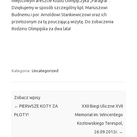
miejscowym areszcie Klubu Olimpijczyka „Paragraf”.
Dziękujemy w sposób szczególny kpt. Mariuszowi
Budnemu i por. Arnoldowi Stankiewiczowi oraz ich
przełożonym za tę pouczającą wizytę. Do zobaczenia
Rodzino Olimpijska za dwa lata!
Kategoria:
Uncategorized
Zobacz wpisy
←
PIERWSZE KOTY ZA
XXII Biegi Uliczne XVII
PŁOTY!
Memoriał im. Wincentego
Kozłowskiego Terespol,
26.09.2012r.
→