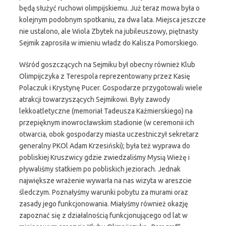
będą służyć ruchowi olimpijskiemu. Już teraz mowa była o
kolejnym podobnym spotkaniu, za dwa lata. Miejsca jeszcze
nie ustalono, ale Wiola Zbytek na jubileuszowy, piętnasty
Sejmik zaprosiła w imieniu władz do Kalisza Pomorskiego.
Wśród goszczących na Sejmiku był obecny również Klub
Olimpijczyka z Terespola reprezentowany przez Kasię
Polaczuk i Krystynę Pucer. Gospodarze przygotowali wiele
atrakcji towarzyszących Sejmikowi. Były zawody
lekkoatletyczne (memoriał Tadeusza Kaźmierskiego) na
przepięknym inowrocławskim stadionie (w ceremonii ich
otwarcia, obok gospodarzy miasta uczestniczył sekretarz
generalny PKOl Adam Krzesiński); była też wyprawa do
pobliskiej Kruszwicy gdzie zwiedzaliśmy Mysią Wieżę i
pływaliśmy statkiem po pobliskich jeziorach. Jednak
największe wrażenie wywarła na nas wizyta w areszcie
śledczym. Poznałyśmy warunki pobytu za murami oraz
zasady jego funkcjonowania. Miałyśmy również okazję
zapoznać się z działalnością funkcjonującego od lat w