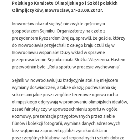
Polskiego Komitetu Olimpijskiego i Szkół polskich
Olimpijczyków, Inowrocław, 21-23.09.2012r.
Inowrocław okazał się być niezwykle gościnnym
gospodarzem Sejmiku. Organizatorzy na czele z
prezydentem Ryszardem Brejzą, sprawili, że goście, którzy
do Inowrocławia przyjechali z całego kraju czuli się w
Inowrocławiu wspaniale! Duży wkład w sprawne
przeprowadzenie Sejmiku miała Służba Więzienna. Hasłem
przewodnim było: „Rola sportu w procesie wychowania”.
Sejmik w Inowrocławiu już tradycyjnie stał się miejscem
wymiany doświadczeń, a także okazją pochwalenia się
sukcesami jakie poszczególne terenowe ogniwa ruchu
olimpijskiego odgrywają w promowaniu olimpijskich ideałów,
zasad fair play czy w upowszechnianiu sportu w ogóle.
Rozmowy, prezentacje przygotowanych przez siebie
filmów i kolekcji fotografii, wymiana danych adresowych
bez wątpienia zaprocentują bliższymi kontaktami
poszczególnych klubów, rad regionalnych i szkół i dobrze