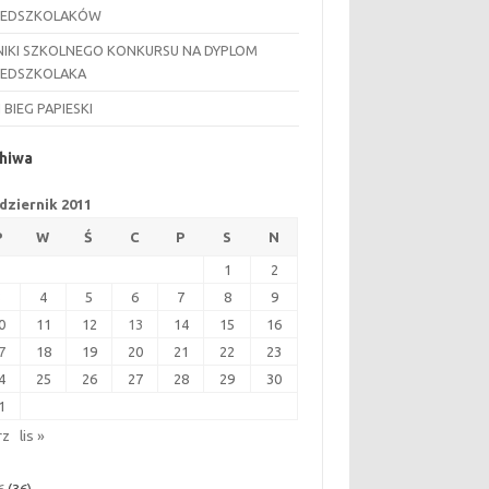
ZEDSZKOLAKÓW
IKI SZKOLNEGO KONKURSU NA DYPLOM
ZEDSZKOLAKA
I BIEG PAPIESKI
hiwa
dziernik 2011
P
W
Ś
C
P
S
N
1
2
3
4
5
6
7
8
9
0
11
12
13
14
15
16
7
18
19
20
21
22
23
4
25
26
27
28
29
30
1
rz
lis »