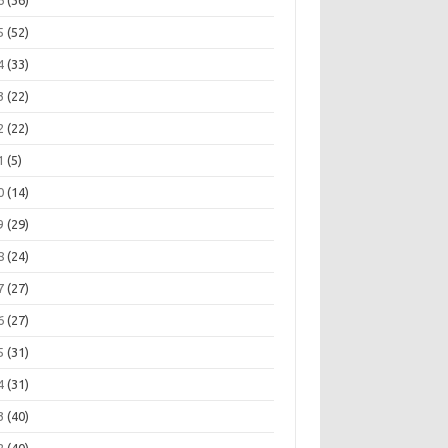
6
(36)
5
(52)
4
(33)
3
(22)
2
(22)
1
(5)
0
(14)
9
(29)
8
(24)
7
(27)
6
(27)
5
(31)
4
(31)
3
(40)