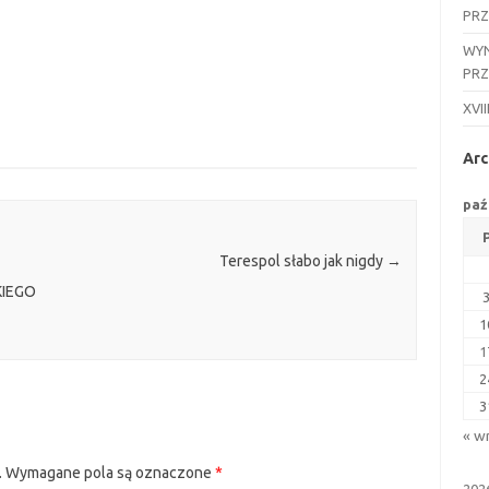
PR
WYN
PR
XVII
Arc
paź
Terespol słabo jak nigdy
→
KIEGO
1
1
2
3
« w
.
Wymagane pola są oznaczone
*