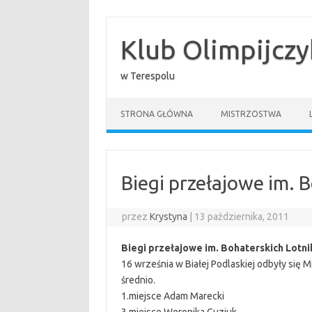
Przejdź
do
treści
Klub Olimpijcz
w Terespolu
STRONA GŁÓWNA
MISTRZOSTWA
Biegi przełajowe im. 
przez
Krystyna
|
13 października, 2011
Biegi przełajowe im. Bohaterskich Lotn
16 września w Białej Podlaskiej odbyły się M
średnio.
1.miejsce Adam Marecki