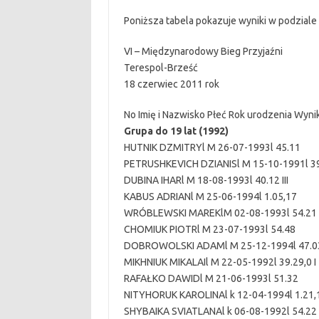
Poniższa tabela pokazuje wyniki w podziale
VI – Międzynarodowy Bieg Przyjaźni
Terespol-Brześć
18 czerwiec 2011 rok
No Imię i Nazwisko Płeć Rok urodzenia Wyni
Grupa do 19 lat (1992)
HUTNIK DZMITRYl M 26-07-1993l 45.11
PETRUSHKEVICH DZIANISl M 15-10-1991l 39.
DUBINA IHARl M 18-08-1993l 40.12 III
KABUS ADRIANl M 25-06-1994l 1.05,17
WRÓBLEWSKI MAREKlM 02-08-1993l 54.2
CHOMIUK PIOTRl M 23-07-1993l 54.48
DOBROWOLSKI ADAMl M 25-12-1994l 47.
MIKHNIUK MIKALAIl M 22-05-1992l 39.29,0 I
RAFAŁKO DAWIDl M 21-06-1993l 51.32
NITYHORUK KAROLINAl k 12-04-1994l 1.21,1
SHYBAIKA SVIATLANAl k 06-08-1992l 54.22 