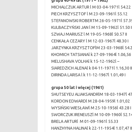
grupa 40-49 lat (1971 – 1962)
MICHALCZUK ARTUR l M 03-04-1971l 54.2
PIECH KRZYSZTOF l M 23-09-1961l 55.12
STEFANOWSKI ROBERTM 26-05-1971l 57.
KULBACZYŃSKI JAN l M 15-09-1962l 51.50 I
SZWAJ MARIUSZ l M 19-05-1968l 50.57 II
CENKAŁA CEZARY l M 12-03-1967l 48.30 I
JARZYNKA KRZYSZTOFlM 23-03-1968l 54
KHOMICH TATSIANAl k 27-09-1964l 1.06,56 
MELUSHAVA VOLHAl k 15-12-1962l –
SIAREDZICH ALENAl k 04-11-1971l 1.16,30 II
DIRINDA LARISA l k 11-12-1967l 1.01,49 I
grupa 50 lat i więcej (1961)
SHUTSEYEU ALIAKSANDRlM 18-03-1947l 47.
KORDON EDWARDl M 28-04-1959l 1.01,02
WYSIŃSKI WIESŁAWl M 25-10-1956l 43.28 I
SWORCZUK IRENEUSZl M 10-09-1960l 52.14 
BRELA ARTURl M 01-09-1961l 55.33
HANZHYNA HALINAl k 22-11-1954l 1.07,47 I