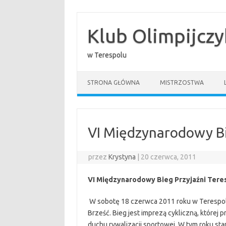
Przejdź
do
treści
Klub Olimpijcz
w Terespolu
STRONA GŁÓWNA
MISTRZOSTWA
VI Międzynarodowy Bi
przez
Krystyna
|
20 czerwca, 2011
VI Międzynarodowy Bieg Przyjaźni Tere
W sobotę 18 czerwca 2011 roku w Terespolu
Brześć. Bieg jest imprezą cykliczną, której
duchu rywalizacji sportowej. W tym roku star