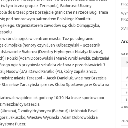
PR
 tym liczna grupa z Terespola), Białorusi i Ukrainy.
pola do Brześć przez przejście graniczne na rzece Bug. Trasa
WYN
y się pod honorowym patronatem Polskiego Komitetu
PR
pijskiego. Organizatorem zawodów są: Klub Olimpijczyka,
XVII
espolu.
 wzór olimpijski w centrum miasta. Tuż po odegraniu
Arc
 olimpijska (honory czynił Jan Kulbaczyński – uczestnik
stawiciele Białorusi (Dzmitry Hryhoryeu i Natalya Kuzicz),
cze
ach) i Polski (Adam Dobrowolski i Marek Wróblewski), zabrzmiał
którego ogień przyniosła sztafeta złożona z przedstawicieli 3
alij Nosow (UA) i Dawid Rafałko (PL), który zapalił znicz.
rmistrz miasta Terespol – Jacek Danieluk, wice mer Brześcia
 – Stanisław Żarczyński i prezes Klubu Sportowego w Kowlu na
1
2
artowali wspólnie ok godziny 10:30. Na trasie sportowcom
2
az mieszkańcy Brześcia.
« m
(Ukraina), Dzmitry Hryhoryeu (Białoruś) i Mikhniuk Pavel
zegorz Jakuszko, Wiesław Wysiński i Adam Dobrowolski a
202
Krystyna Pucer.