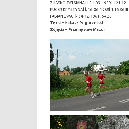
ZHASKO TATSIANAl k 21-09-1959l 1.21,12
PUCER KRYSTYNAl k 16-06-1959l 1.16,36 III
FABIAN EWAl k 24-12-1961l 54.26 I
Tekst – Łukasz Pogorzelski
Zdjęcia – Przemysław Mazur