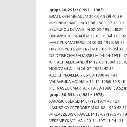
grupa 20-29 lat (1991 – 1982)
BRATUKHIN MIHAILl M 30-10-1989l 40.39
MIKHNIUK PAVELl M 01-06-1989l 37.38,0 III
SEURUKOU DZIANISl M 02-03-1990l 40.26
URBAŃSKI KONRADl M 22-05-1984l 1.03,0
MALCZUK MATEUSZl M 30-03-1990l 59.58
HRYHORYEU DZMITRYl M 05-03-1985l 37.05
DZIDZISHCHAU ALIAKSEIl M 04-04-1991l 4
KIPTACH ALEKSANDRl M 12-06-1986l 36.30,
NOSOV VILALIl M 26-07-1985l 42.52
KUZICH NAALLIAl k 06-09-1990 47.14 I
VAKAVENKA VOLHAl k 31-12-1986l 59.51 III
PIETRASZUK MARTAl k 18-08-1988l 58.52 II
grupa 30-39 lat (1981 – 1972)
PANASIUK SERGEI M 01-12-1971 45.12 II
JAKUSZKO GRZEGORZ M 08-08-1980 42.51
MIKLASZEWSKI PAWEŁ M 13-07-1975 49.19 
VEREMEYK VOLHA k 20-11-1974 1.04,12 I