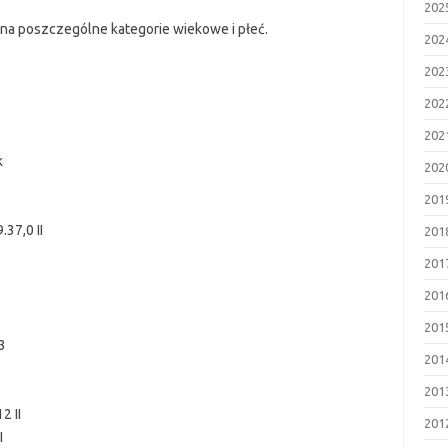
202
 na poszczególne kategorie wiekowe i płeć.
202
202
202
202
k
202
201
37,0 II
201
201
201
1
201
03
201
201
2 II
201
I