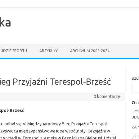
yka
LUDZIE SPORTU
ARTYKUŁY
ARCHIWUM 2008-2024
Szu
eg Przyjaźni Terespol-Brześć
0 komentarzy
Ost
spol-Brześć
II 
UDO
 odbył się VI Międzynarodowy Bieg Przyjaźni Terespol-
ZAP
 przyświeca międzypaństwowa idea wspólnoty i przyjaźni w
„OL
t wypadł w Terespolu, a meta w Brześciu na Białorusi. Udział