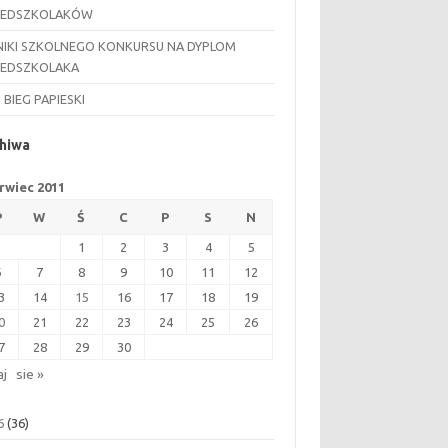
ZEDSZKOLAKÓW
IKI SZKOLNEGO KONKURSU NA DYPLOM
ZEDSZKOLAKA
I BIEG PAPIESKI
hiwa
rwiec 2011
P
W
Ś
C
P
S
N
1
2
3
4
5
6
7
8
9
10
11
12
3
14
15
16
17
18
19
0
21
22
23
24
25
26
7
28
29
30
aj
sie »
6
(36)