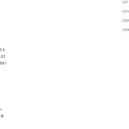
201
201
200
200
2
 II
7.02
06 I
 I
III