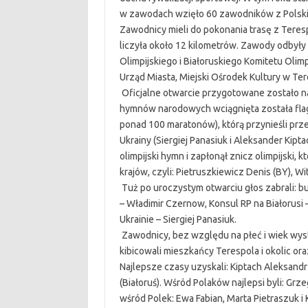
w zawodach wzięło 60 zawodników z Polski (w
Zawodnicy mieli do pokonania trasę z Teres
liczyła około 12 kilometrów. Zawody odbył
Olimpijskiego i Białoruskiego Komitetu Olim
Urząd Miasta, Miejski Ośrodek Kultury w Ter
Oficjalne otwarcie przygotowane zostało na
hymnów narodowych wciągnięta została flaga
ponad 100 maratonów), którą przynieśli przed
Ukrainy (Siergiej Panasiuk i Aleksander Kipt
olimpijski hymn i zapłonął znicz olimpijski, 
krajów, czyli: Pietruszkiewicz Denis (BY), Wit
Tuż po uroczystym otwarciu głos zabrali: bu
– Władimir Czernow, Konsul RP na Białorusi
Ukrainie – Siergiej Panasiuk.
Zawodnicy, bez względu na płeć i wiek wyst
kibicowali mieszkańcy Terespola i okolic or
Najlepsze czasy uzyskali: Kiptach Aleksandr 
(Białoruś). Wśród Polaków najlepsi byli: Gr
wśród Polek: Ewa Fabian, Marta Pietraszuk i 