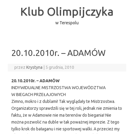
Przejdź
do
Klub Olimpijczyka
treści
w Terespolu
20.10.2010r. – ADAMÓW
przez
Krystyna
|
5 grudnia, 2010
20.10.2010r. – ADAMÓW
INDYWIDUALNE MISTRZOSTWA WOJEWÓDZTWA
W BIEGACH PRZEŁAJOWYCH
Zimno, mokro i z dublami! Tak wyglądały te Mistrzostwa.
Organizatorzy sprawdzili się w tej roli, jednak nie zmienia to
faktu, że w Adamowie nie ma terenów do biegania! Nie
można pozwolić na duble w tak poważnej imprezie. Z tego
tylko krok do bałaganu i nie sportowej walki. A przecież my