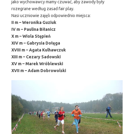
jako wychowawcy mamy czuwać, aby zawody były
rozegrane według zasad fair play.
Nasi uczniowie zajęli odpowiednio miejsca:
II m – Weronika Guziuk
IV m – Paulina Biłanicz
X m – Wiola Stępień
XIV m – Gabrysia Dołęga
XVIII m – Agata Kulhawczuk
XIII m – Cezary Sadowski
XV m – Marek Wróblewski
XVII m – Adam Dobrowolski