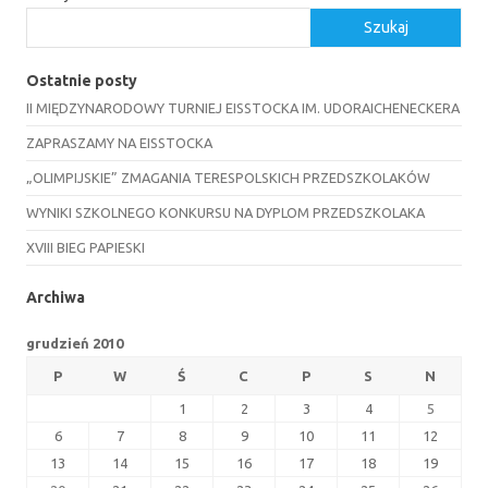
Szukaj
Ostatnie posty
II MIĘDZYNARODOWY TURNIEJ EISSTOCKA IM. UDORAICHENECKERA
ZAPRASZAMY NA EISSTOCKA
„OLIMPIJSKIE” ZMAGANIA TERESPOLSKICH PRZEDSZKOLAKÓW
WYNIKI SZKOLNEGO KONKURSU NA DYPLOM PRZEDSZKOLAKA
XVIII BIEG PAPIESKI
Archiwa
grudzień 2010
P
W
Ś
C
P
S
N
1
2
3
4
5
6
7
8
9
10
11
12
13
14
15
16
17
18
19