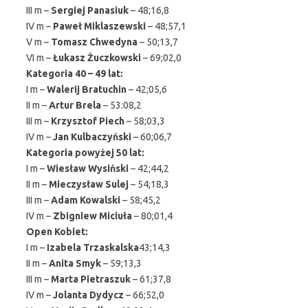
III m –
Sergiej Panasiuk
– 48;16,8
IV m –
Paweł Miklaszewski
– 48;57,1
V m –
Tomasz Chwedyna
– 50;13,7
VI m –
Łukasz Żuczkowski
– 69;02,0
Kategoria 40 – 49 lat:
I m –
Walerij Bratuchin
– 42;05,6
II m –
Artur Brela
– 53:08,2
III m –
Krzysztof Piech
– 58;03,3
IV m –
Jan Kulbaczyński
– 60;06,7
Kategoria powyżej 50 lat:
I m –
Wiesław Wysiński
– 42;44,2
II m –
Mieczysław Sulej
– 54;18,3
III m –
Adam Kowalski
– 58;45,2
IV m –
Zbigniew Miciuła
– 80;01,4
Open Kobiet:
I m –
Izabela Trzaskalska
43;14,3
II m –
Anita Smyk
– 59;13,3
III m –
Marta Pietraszuk
– 61;37,8
IV m –
Jolanta Dydycz
– 66;52,0