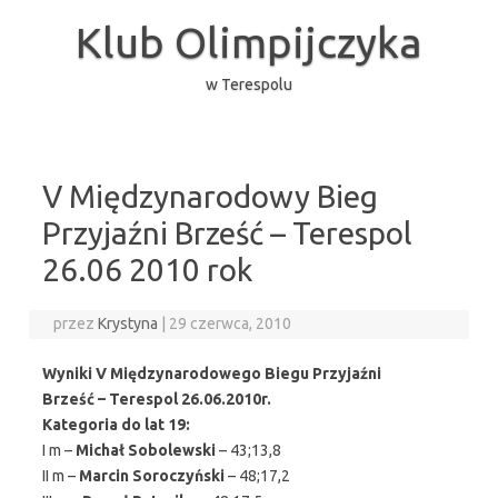
Przejdź
do
Klub Olimpijczyka
treści
w Terespolu
V Międzynarodowy Bieg
Przyjaźni Brześć – Terespol
26.06 2010 rok
przez
Krystyna
|
29 czerwca, 2010
Wyniki V Międzynarodowego Biegu Przyjaźni
Brześć – Terespol 26.06.2010r.
Kategoria do lat 19:
I m –
Michał Sobolewski
– 43;13,8
II m –
Marcin Soroczyński
– 48;17,2