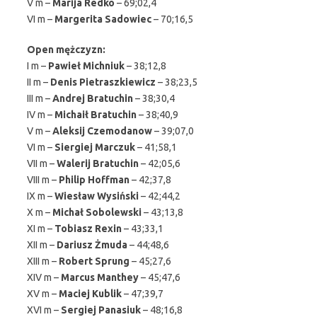
V m –
Marija Redko
– 69;02,4
VI m –
Margerita Sadowiec
– 70;16,5
Open mężczyzn:
I m –
Pawieł Michniuk
– 38;12,8
II m –
Denis Pietraszkiewicz
– 38;23,5
III m –
Andrej Bratuchin
– 38;30,4
IV m –
Michaił Bratuchin
– 38;40,9
V m –
Aleksij Czemodanow
– 39;07,0
VI m –
Siergiej Marczuk
– 41;58,1
VII m –
Walerij Bratuchin
– 42;05,6
VIII m –
Philip Hoffman
– 42;37,8
IX m –
Wiesław Wysiński
– 42;44,2
X m –
Michał Sobolewski
– 43;13,8
XI m –
Tobiasz Rexin
– 43;33,1
XII m –
Dariusz Żmuda
– 44;48,6
XIII m –
Robert Sprung
– 45;27,6
XIV m –
Marcus Manthey
– 45;47,6
XV m –
Maciej Kublik
– 47;39,7
XVI m –
Sergiej Panasiuk
– 48;16,8