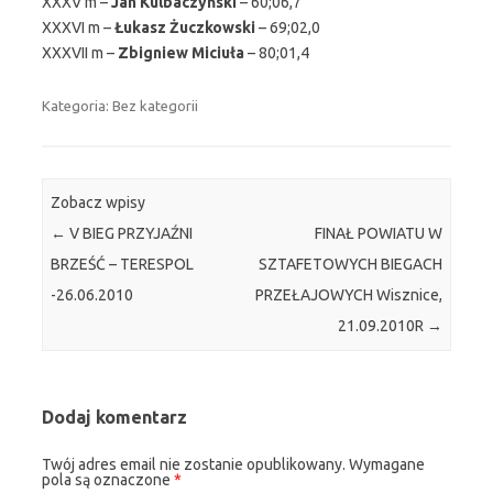
XXXV m –
Jan Kulbaczyński
– 60;06,7
XXXVI m –
Łukasz Żuczkowski
– 69;02,0
XXXVII m –
Zbigniew Miciuła
– 80;01,4
Kategoria: Bez kategorii
Zobacz wpisy
←
V BIEG PRZYJAŹNI
FINAŁ POWIATU W
BRZEŚĆ – TERESPOL
SZTAFETOWYCH BIEGACH
-26.06.2010
PRZEŁAJOWYCH Wisznice,
21.09.2010R
→
Dodaj komentarz
Twój adres email nie zostanie opublikowany.
Wymagane
pola są oznaczone
*