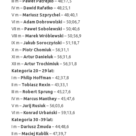
III m –
Paweł Patrejko
– 48;17,5
IV m –
Dawid Rafałko
– 48;25,1
V m –
Mariusz Szprychel
– 48;40,1
VI m –
Adam Dobrowolski
– 50;06,7
VII m –
Paweł Sobolewski
– 50;40,6
VIII m –
Marek Wróblewski
– 50;56,9
IX m –
Jakub Soroczyński
– 51;18,7
X m –
Piotr Chomiuk
– 56;31,1
XI m –
Artur Danieluk
– 56;31,6
XII m –
Artur Trochimiuk
– 56;31,8
Kategoria 20 – 29 lat:
I m –
Philip Hoffman
– 42;37,8
II m –
Tobiasz Rexin
– 43;33,1
III m –
Robert Sprung
– 45;27,6
IV m –
Marcus Manthey
– 45;47,6
V m –
Jurij Rusiuk
– 56;03,6
VI m –
Konrad Urbański
– 59;13,6
Kategoria 30 -39 lat:
I m –
Dariusz Żmuda
– 44;48,6
II m –
Maciej Kublik
– 47;39,7