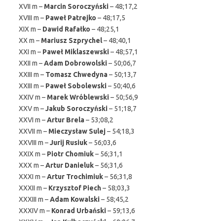
XVII m –
Marcin Soroczyński
– 48;17,2
XVIII m –
Paweł Patrejko
– 48;17,5
XIX m –
Dawid Rafałko
– 48;25,1
XX m –
Mariusz Szprychel
– 48;40,1
XXI m –
Paweł Miklaszewski
– 48;57,1
XXII m –
Adam Dobrowolski
– 50;06,7
XXIII m –
Tomasz Chwedyna
– 50;13,7
XXIII m –
Paweł Sobolewski
– 50;40,6
XXIV m –
Marek Wróblewski
– 50;56,9
XXV m –
Jakub Soroczyński
– 51;18,7
XXVI m –
Artur Brela
– 53;08,2
XXVII m –
Mieczysław Sulej
– 54;18,3
XXVIII m –
Jurij Rusiuk
– 56;03,6
XXIX m –
Piotr Chomiuk
– 56;31,1
XXX m –
Artur Danieluk
– 56;31,6
XXXI m –
Artur Trochimiuk
– 56;31,8
XXXII m –
Krzysztof Piech
– 58;03,3
XXXIII m –
Adam Kowalski
– 58;45,2
XXXIV m –
Konrad Urbański
– 59;13,6