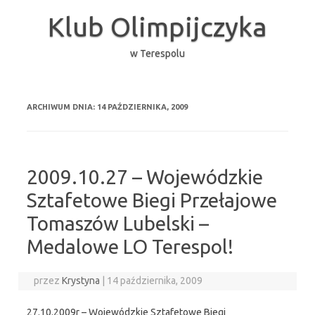
Przejdź
do
Klub Olimpijczyka
treści
w Terespolu
ARCHIWUM DNIA:
14 PAŹDZIERNIKA, 2009
2009.10.27 – Wojewódzkie
Sztafetowe Biegi Przełajowe
Tomaszów Lubelski –
Medalowe LO Terespol!
przez
Krystyna
|
14 października, 2009
27.10.2009r – Wojewódzkie Sztafetowe Biegi