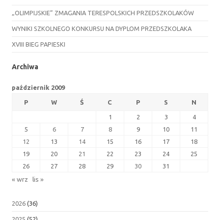
„OLIMPIJSKIE” ZMAGANIA TERESPOLSKICH PRZEDSZKOLAKÓW
WYNIKI SZKOLNEGO KONKURSU NA DYPLOM PRZEDSZKOLAKA
XVIII BIEG PAPIESKI
Archiwa
październik 2009
P
W
Ś
C
P
S
N
1
2
3
4
5
6
7
8
9
10
11
12
13
14
15
16
17
18
19
20
21
22
23
24
25
26
27
28
29
30
31
« wrz
lis »
2026
(36)
2025
(52)