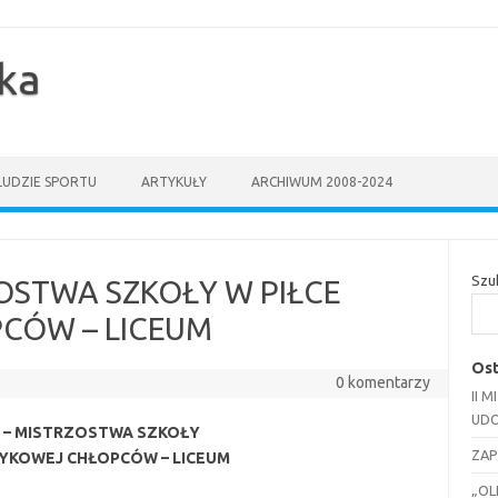
yka
LUDZIE SPORTU
ARTYKUŁY
ARCHIWUM 2008-2024
Szu
ZOSTWA SZKOŁY W PIŁCE
CÓW – LICEUM
Ost
0 komentarzy
II 
UDO
9R – MISTRZOSTWA SZKOŁY
ZAP
ZYKOWEJ CHŁOPCÓW – LICEUM
„OL