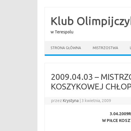
Przejdź
do
treści
Klub Olimpijcz
w Terespolu
STRONA GŁÓWNA
MISTRZOSTWA
2009.04.03 – MISTR
KOSZYKOWEJ CHŁOP
przez
Krystyna
|
3 kwietnia, 2009
3.04.200
W PIŁCE KOS