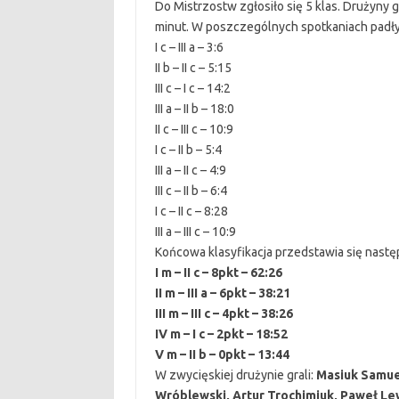
Do Mistrzostw zgłosiło się 5 klas. Drużyny
minut. W poszczególnych spotkaniach padły
I c – III a – 3:6
II b – II c – 5:15
III c – I c – 14:2
III a – II b – 18:0
II c – III c – 10:9
I c – II b – 5:4
III a – II c – 4:9
III c – II b – 6:4
I c – II c – 8:28
III a – III c – 10:9
Końcowa klasyfikacja przedstawia się nastę
I m – II c – 8pkt – 62:26
II m – III a – 6pkt – 38:21
III m – III c – 4pkt – 38:26
IV m – I c – 2pkt – 18:52
V m – II b – 0pkt – 13:44
W zwycięskiej drużynie grali:
Masiuk Samue
Wróblewski, Artur Trochimiuk, Paweł Le