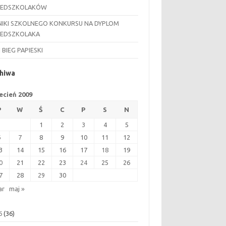
ZEDSZKOLAKÓW
IKI SZKOLNEGO KONKURSU NA DYPLOM
ZEDSZKOLAKA
I BIEG PAPIESKI
hiwa
ecień 2009
P
W
Ś
C
P
S
N
1
2
3
4
5
6
7
8
9
10
11
12
3
14
15
16
17
18
19
0
21
22
23
24
25
26
7
28
29
30
ar
maj »
6
(36)