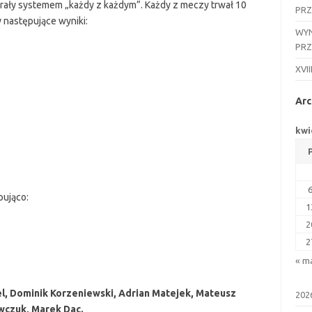
 grały systemem „każdy z każdym”. Każdy z meczy trwał 10
PR
 następujące wyniki:
WYN
PR
XVII
Arc
kwi
pująco:
1
2
2
« m
l, Dominik Korzeniewski, Adrian Matejek, Mateusz
202
wczuk, Marek Dac.