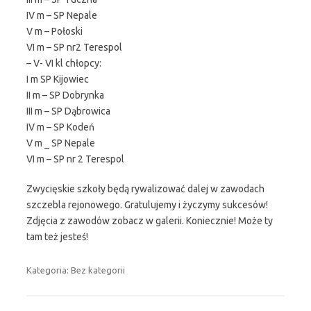
IV m – SP Nepale
V m – Połoski
VI m – SP nr2 Terespol
– V- VI kl chłopcy:
I m SP Kijowiec
II m – SP Dobrynka
III m – SP Dąbrowica
IV m – SP Kodeń
V m _ SP Nepale
VI m – SP nr 2 Terespol
Zwycięskie szkoły będą rywalizować dalej w zawodach
szczebla rejonowego. Gratulujemy i życzymy sukcesów!
Zdjęcia z zawodów zobacz w galerii. Koniecznie! Może ty
tam też jesteś!
Kategoria: Bez kategorii