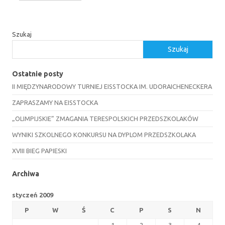
Szukaj
Szukaj
Ostatnie posty
II MIĘDZYNARODOWY TURNIEJ EISSTOCKA IM. UDORAICHENECKERA
ZAPRASZAMY NA EISSTOCKA
„OLIMPIJSKIE” ZMAGANIA TERESPOLSKICH PRZEDSZKOLAKÓW
WYNIKI SZKOLNEGO KONKURSU NA DYPLOM PRZEDSZKOLAKA
XVIII BIEG PAPIESKI
Archiwa
styczeń 2009
P
W
Ś
C
P
S
N
1
2
3
4