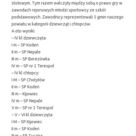
stołowym. Tym razem walczyły między sobą o prawo gry w
zawodach rejonowych młodzi sportowcy ze szkół
podstawowych. Zawodnicy reprezentowali 5 gmin naszego
powiatu w kategorii dziewcząt i chłopców.
A oto wyniki:
– IV kl dziewczęta:
I m – SP Kodeń
II m – SP Nepale
III m – SP Berezówka
IV m – SP nr 2 Terespol
– IV kl chłopcy:
I M – SP Chotyłów
II m – SP Kodeń
III m – Kijowiec
IV m – SP Nepale
V m – SP nr 2 Terespol
– V – VI kl dziewczęta:
I M – SP Kijowiec
II m – SP Kodeń
III m – SP Tuczna