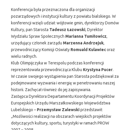
Konferencja była przeznaczona dla organizacji
pozarządowych i instytucji kultury z powiatu bialskiego. W
konferencji wzięli udział: wójtowie gmin, dyrektorzy Domów
Kultury, pan Starosta
Tadeusz Łazowski
, Dyrektor
Wydziału Spraw Społecznych
Marianna Tumiłowicz
,
urzędujący członek zarządu
Marzenna Andrzejuk
,
przewodniczący Komisji Oświaty
Romuald Kulawiec
oraz
wielu radnych.
Klub Olimpijczyka w Terespolu podczas konferencji
reprezentowała przewodnicząca Klubu
Krystyna Pucer
.
W czasie swojego wystąpienia pan Starosta podziękował za
podejmowane wyzwania i energię w penetrowaniu naszej
historii. Zachęcał również do jej zapisywania.
Zastępca Dyrektora Departamentu Koordynacji Projektów
Europejskich Urzędu Marszałkowskiego Województwa
Lubelskiego –
Przemysław Zalewski
przedstawił:
„Możliwości realizacji na obszarach wiejskich projektów
dotyczących kultury, sportu, turystyki w ramach PROW
2007 – 2008.