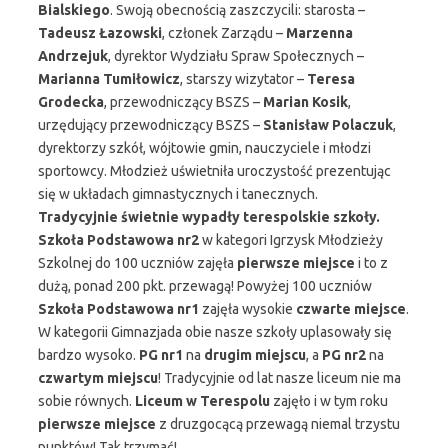
Bialskiego
. Swoją obecnością zaszczycili: starosta –
Tadeusz Łazowski
, członek Zarządu –
Marzenna
Andrzejuk
, dyrektor Wydziału Spraw Społecznych –
Marianna Tumiłowicz
, starszy wizytator –
Teresa
Grodecka
, przewodniczący BSZS –
Marian Kosik
,
urzędujący przewodniczący BSZS –
Stanisław Polaczuk
,
dyrektorzy szkół, wójtowie gmin, nauczyciele i młodzi
sportowcy. Młodzież uświetniła uroczystość prezentując
się w układach gimnastycznych i tanecznych.
Tradycyjnie świetnie wypadły terespolskie szkoły.
Szkoła Podstawowa nr2
w kategori Igrzysk Młodzieży
Szkolnej do 100 uczniów zajęła
pierwsze miejsce
i to z
dużą, ponad 200 pkt. przewagą! Powyżej 100 uczniów
Szkoła Podstawowa nr1
zajęła wysokie
czwarte miejsce
.
W kategorii Gimnazjada obie nasze szkoły uplasowały się
bardzo wysoko.
PG nr1
na
drugim miejscu
, a
PG nr2
na
czwartym miejscu
! Tradycyjnie od lat nasze liceum nie ma
sobie równych.
Liceum w Terespolu
zajęło i w tym roku
pierwsze miejsce
z druzgocącą przewagą niemal trzystu
punktów! Tak trzymać!