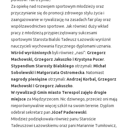
Za opiekę nad rozwojem sportowym młodzieży oraz
przyczynianie się do promocji zdrowego stylu życia i
zaangażowanie w rywalizację na zasadach fair play oraz
współzawodnictwo sportowe. Jak również duży wkład
pracy z młodzieżą przypieczętowany sukcesami
sportowymi Starosta Bialski Tadeusz Łazowski wyróżnił
nauczycieli wychowania fizycznego dyplomami uznania.
Wśród wyróżnionych
byli również „nasi”:
Grzegorz
Machowski, Grzegorz Jakuszko i Krystyna Pucer
.
Stypendium Starosty Bialskiego
otrzymali:
Michał
Sobolewski i Małgorzata Ostromecka
. Natomiast
nagrody pieniężne
otrzymali:
Andrzej Korbal, Grzegorz
Machowski i Grzegorz Jakuszko
.
W rywalizacji Gmin miasto Terespol zajęło drugie
miejsce
za Międzyrzecem. Nic dziwnego, przecież oni mają
nieporównywalnie więcej szkół na swoim terenie. Dyplom
odebrał sekretarz pan
Józef Paderewski
.
Młodzież podziękowała również panu Staroście
Tadeuszowi Łazowskiemu oraz pani Mariannie Tumiłowicz,