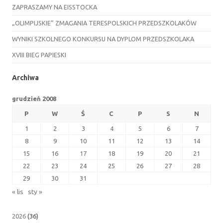
ZAPRASZAMY NA EISSTOCKA
„OLIMPIJSKIE” ZMAGANIA TERESPOLSKICH PRZEDSZKOLAKÓW
WYNIKI SZKOLNEGO KONKURSU NA DYPLOM PRZEDSZKOLAKA
XVIII BIEG PAPIESKI
Archiwa
grudzień 2008
P
W
Ś
C
P
S
N
1
2
3
4
5
6
7
8
9
10
11
12
13
14
15
16
17
18
19
20
21
22
23
24
25
26
27
28
29
30
31
« lis
sty »
2026
(36)