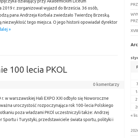
mpijczyka działający przy Akademickim Liceum
PR
2019 r. zorganizował wyjazd do Brześcia. 36 osób,
WYN
odzą pana Andrzeja Korbala zwiedzało Twierdzę Brzeską.
PR
ą niezwykłość tego miejsca. O jego historii opowiadał dyrektor
alej »
XVII
Arc
sty
ie 100 lecia PKOL
0 komentarzy
1
 r. w warszawskiej Hali EXPO XXI odbyło się Noworoczne
2
a ważna uroczystość rozpoczynająca rok 100-lecia Polskiego
2
tkaniu poza władzami PKOl uczestniczyli także: Andrzej
« lis
Sportu i Turystyki, przedstawiciele świata sportu, polityki i
202