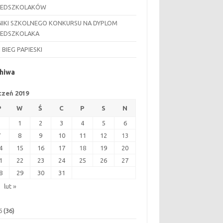
ZEDSZKOLAKÓW
IKI SZKOLNEGO KONKURSU NA DYPLOM
ZEDSZKOLAKA
I BIEG PAPIESKI
hiwa
czeń 2019
P
W
Ś
C
P
S
N
1
2
3
4
5
6
7
8
9
10
11
12
13
4
15
16
17
18
19
20
1
22
23
24
25
26
27
8
29
30
31
lut »
6
(36)