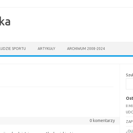
yka
LUDZIE SPORTU
ARTYKUŁY
ARCHIWUM 2008-2024
Szu
Ost
II 
UDO
0 komentarzy
ZAP
„OL