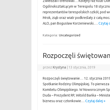
Zwiedzali i trenowali… Kolejny raz Klub Oli
Ogólnokształcącym w Terespolu 18 stycznia 
reprezentantów terespolskich szkół, pod w
Mrok, ziąb oraz wiatr podkreślały z całą moc
ALO, pan Bogusław Korzeniewski.…
Czytaj d
Kategoria:
Uncategorized
Rozpoczęli świętowan
przez
Krystyna
|
13 stycznia, 2019
Rozpoczęli świętowanie… 12. stycznia 2019
Spotkanie Rodziny Olimpijskiej. To pierwsz
Komitetu Olimpijskiego. W Noworocznym Spo
Duda – Prezydent RP, Witold Bańka – Minister 
biznesu oraz członkowie…
Czytaj dalej »